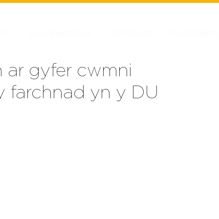
ni?
Gwasanaethau
Gyrfaoedd
Gwybodaeth
 ar gyfer cwmni
n y farchnad yn y DU