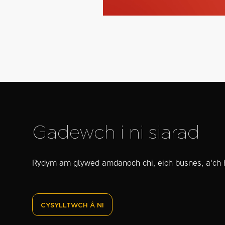
Gadewch i ni siarad
Rydym am glywed amdanoch chi, eich busnes, a'ch 
CYSYLLTWCH Â NI