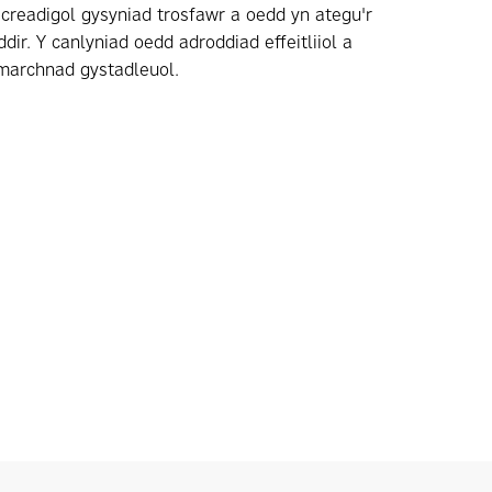
 creadigol gysyniad trosfawr a oedd yn ategu'r
ir. Y canlyniad oedd adroddiad effeitliiol a
marchnad gystadleuol.