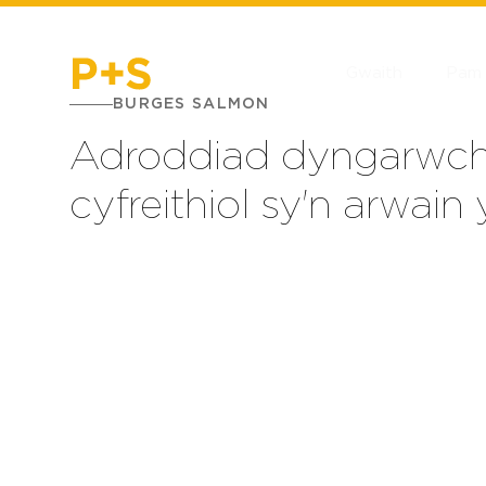
Gwaith
Pam 
BURGES SALMON
Adroddiad dyngarwch
cyfreithiol sy'n arwai