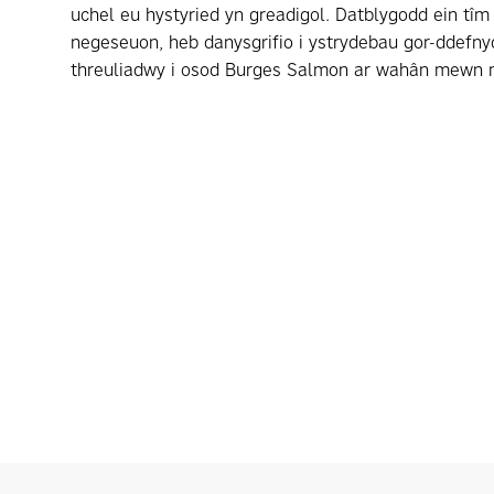
uchel eu hystyried yn greadigol. Datblygodd ein tîm
negeseuon, heb danysgrifio i ystrydebau gor-ddefnydd
threuliadwy i osod Burges Salmon ar wahân mewn 