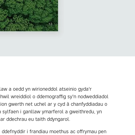
aw a oedd yn wirioneddol atseinio gyda'r
hwil wreiddiol o ddemograffig sy'n nodweddiadol
ion gwerth net uchel ar y cyd â chanfyddiadau o
 sylfaen i ganllaw ymarferol a gweithredu, yn
i ar ddechrau eu taith ddyngarol.
 ddefnyddir i frandiau moethus ac offrymau pen