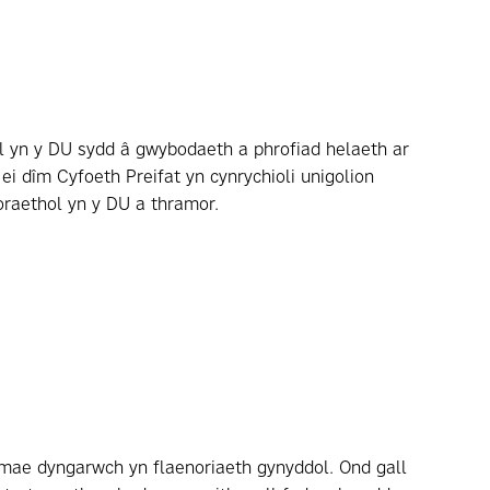
 yn y DU sydd â gwybodaeth a phrofiad helaeth ar
i dîm Cyfoeth Preifat yn cynrychioli unigolion
oraethol yn y DU a thramor.
 mae dyngarwch yn flaenoriaeth gynyddol. Ond gall