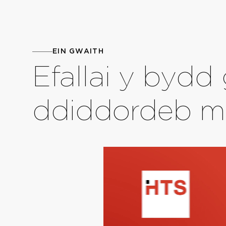
EIN GWAITH
Efallai y byd
ddiddordeb 