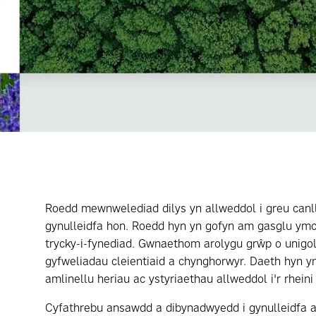
Roedd mewnwelediad dilys yn allweddol i greu canll
gynulleidfa hon. Roedd hyn yn gofyn am gasglu ymc
trycky-i-fynediad. Gwnaethom arolygu grŵp o unigol
gyfweliadau cleientiaid a chynghorwyr. Daeth hyn yn
amlinellu heriau ac ystyriaethau allweddol i'r rhein
Cyfathrebu ansawdd a dibynadwyedd i gynulleidfa a