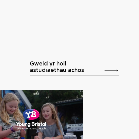
Gweld yr holl
astudiaethau achos