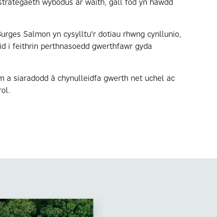
strategaeth wybodus ar waith, gall fod yn hawdd
urges Salmon yn cysylltu'r dotiau rhwng cynllunio,
id i feithrin perthnasoedd gwerthfawr gyda
m a siaradodd â chynulleidfa gwerth net uchel ac
ol.