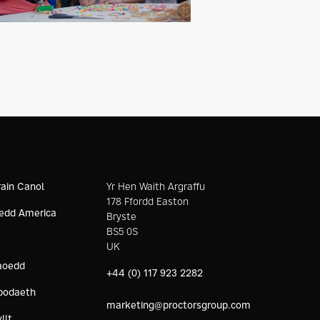
ain Canol
Yr Hen Waith Argraffu
178 Ffordd Easton
edd America
Bryste
BS5 0S
UK
aoedd
+44 (0) 117 923 2282
bodaeth
marketing@proctorsgroup.com
llt