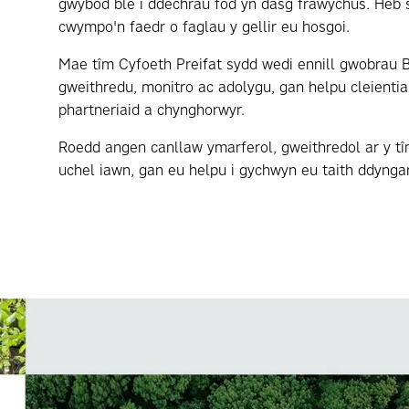
gwybod ble i ddechrau fod yn dasg frawychus. Heb 
cwympo'n faedr o faglau y gellir eu hosgoi.
Mae tîm Cyfoeth Preifat sydd wedi ennill gwobrau B
gweithredu, monitro ac adolygu, gan helpu cleientia
phartneriaid a chynghorwyr.
Roedd angen canllaw ymarferol, gweithredol ar y tî
uchel iawn, gan eu helpu i gychwyn eu taith ddyngar