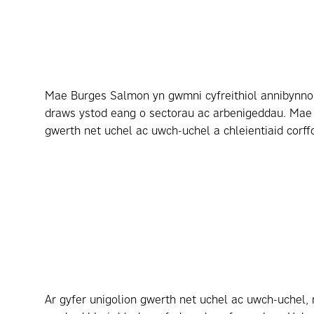
Mae Burges Salmon yn gwmni cyfreithiol annibynnol
draws ystod eang o sectorau ac arbenigeddau. Mae e
gwerth net uchel ac uwch-uchel a chleientiaid corff
Ar gyfer unigolion gwerth net uchel ac uwch-uchel,