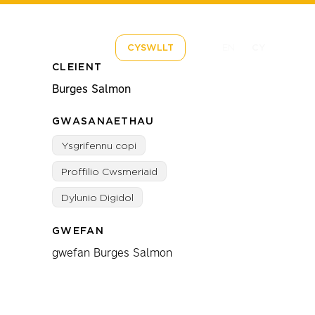
EN
CY
CYSWLLT
CLEIENT
Burges Salmon
GWASANAETHAU
Ysgrifennu copi
Proffilio Cwsmeriaid
Dylunio Digidol
GWEFAN
gwefan Burges Salmon