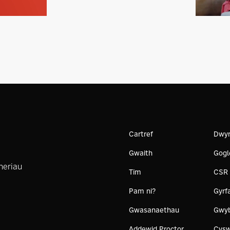
Cartref
Dwyr
Gwaith
Gogl
heriau
Tîm
CSR
Pam ni?
Gyrf
Gwasanaethau
Gwy
Addewid Proctor
Cysw