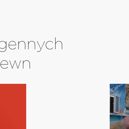
d gennych
mewn