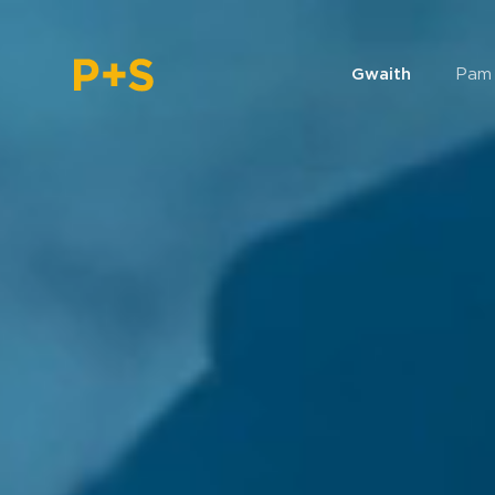
Gwaith
Pam 