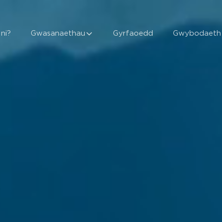
ni?
Gwasanaethau
Gyrfaoedd
Gwybodaeth