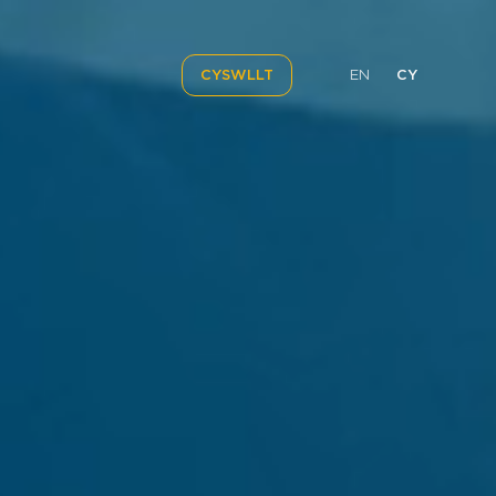
EN
CY
CYSWLLT