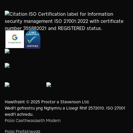
https://www.google.com/partners/agency?
https://registry.blockmarktech.com/certificates/
id=4147297886
7de8-4267-a5d6-7161a546dd40/
https://www.thegreenwebfoundation.org/green-web-
check/?url=www.proctorsgroup.com
https://www.bristolwomeninbusinesscharter.org/
https://livingwage.org.uk
https://www.bcorporation.net/en-
us/
Hawlfraint © 2025 Proctor a Stevenson Ltd.
Wedi'i gofrestru yng Nghymru a Lloegr Rhif 2572010. ISO 27001
wedi'i achredu.
Polisi Caethwasiaeth Modern
Polisi Preifatrwydd