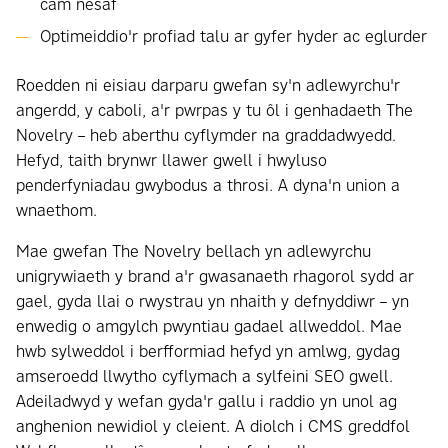
cam nesaf
Optimeiddio'r profiad talu ar gyfer hyder ac eglurder
Roedden ni eisiau darparu gwefan sy'n adlewyrchu'r
angerdd, y caboli, a'r pwrpas y tu ôl i genhadaeth The
Novelry – heb aberthu cyflymder na graddadwyedd.
Hefyd, taith brynwr llawer gwell i hwyluso
penderfyniadau gwybodus a throsi. A dyna'n union a
wnaethom.
Mae gwefan The Novelry bellach yn adlewyrchu
unigrywiaeth y brand a'r gwasanaeth rhagorol sydd ar
gael, gyda llai o rwystrau yn nhaith y defnyddiwr – yn
enwedig o amgylch pwyntiau gadael allweddol. Mae
hwb sylweddol i berfformiad hefyd yn amlwg, gydag
amseroedd llwytho cyflymach a sylfeini SEO gwell.
Adeiladwyd y wefan gyda'r gallu i raddio yn unol ag
anghenion newidiol y cleient. A diolch i CMS greddfol