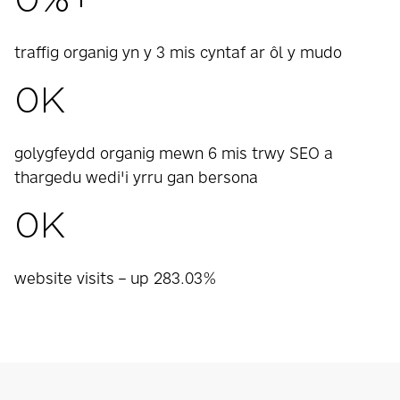
0
%+
traffig organig yn y 3 mis cyntaf ar ôl y mudo
0
K
golygfeydd organig mewn 6 mis trwy SEO a
thargedu wedi'i yrru gan bersona
0
K
website visits – up 283.03%