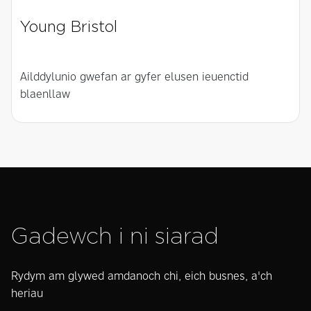
Young Bristol
Ailddylunio gwefan ar gyfer elusen ieuenctid
blaenllaw
Gadewch i ni siarad
Rydym am glywed amdanoch chi, eich busnes, a'ch
heriau