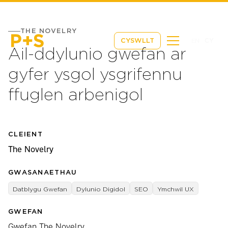
THE NOVELRY
EN
CY
CYSWLLT
Ail-ddylunio gwefan ar
gyfer ysgol ysgrifennu
ffuglen arbenigol
CLEIENT
The Novelry
GWASANAETHAU
Datblygu Gwefan
Dylunio Digidol
SEO
Ymchwil UX
GWEFAN
Gwefan The Novelry