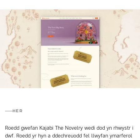
HER
Roedd gwefan Kajabi The Novelry wedi dod yn rhwystr i
dwf. Roedd yr hyn a ddechreuodd fel llwyfan ymarferol