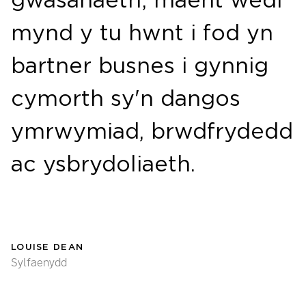
gwasanaeth; maent wedi
mynd y tu hwnt i fod yn
bartner busnes i gynnig
cymorth sy'n dangos
ymrwymiad, brwdfrydedd
ac ysbrydoliaeth.
LOUISE DEAN
Sylfaenydd