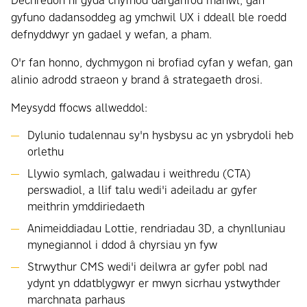
Dechreuon ni gyda chyfnod darganfod manwl, gan
gyfuno dadansoddeg ag ymchwil UX i ddeall ble roedd
defnyddwyr yn gadael y wefan, a pham.
O'r fan honno, dychmygon ni brofiad cyfan y wefan, gan
alinio adrodd straeon y brand â strategaeth drosi.
Meysydd ffocws allweddol:
Dylunio tudalennau sy'n hysbysu ac yn ysbrydoli heb
orlethu
Llywio symlach, galwadau i weithredu (CTA)
perswadiol, a llif talu wedi'i adeiladu ar gyfer
meithrin ymddiriedaeth
Animeiddiadau Lottie, rendriadau 3D, a chynlluniau
mynegiannol i ddod â chyrsiau yn fyw
Strwythur CMS wedi'i deilwra ar gyfer pobl nad
ydynt yn ddatblygwyr er mwyn sicrhau ystwythder
marchnata parhaus