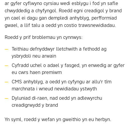
ar gyfer cyflwyno cyrsiau wedi esblygu i fod yn safle
chwyddedig a chyfyngol. Roedd egni creadigol y brand
yn cael ei dagu gan dempledi anhyblyg, perfformiad
gwael, a llif talu a oedd yn costio trawsnewidiadau.
Roedd y prif broblemau yn cynnwys:
Teithiau defnyddwyr lletchwith a fethodd ag
ysbrydoli neu arwain
Cyfradd uchel o adael y fasged, yn enwedig ar gyfer
eu cwrs haen premiwm
CMS anhyblyg, a oedd yn cyfyngu ar allu'r tîm
marchnata i wneud newidiadau ystwyth
Dyluniad di-raen, nad oedd yn adlewyrchu
creadigrwydd y brand
Yn syml, roedd y wefan yn gweithio yn eu herbyn.