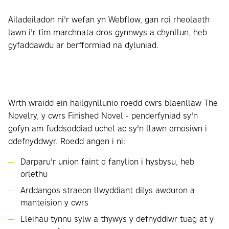
Ailadeiladon ni'r wefan yn Webflow, gan roi rheolaeth
lawn i'r tîm marchnata dros gynnwys a chynllun, heb
gyfaddawdu ar berfformiad na dyluniad.
Wrth wraidd ein hailgynllunio roedd cwrs blaenllaw The
Novelry, y cwrs Finished Novel - penderfyniad sy'n
gofyn am fuddsoddiad uchel ac sy'n llawn emosiwn i
ddefnyddwyr. Roedd angen i ni:
Darparu'r union faint o fanylion i hysbysu, heb
orlethu
Arddangos straeon llwyddiant dilys awduron a
manteision y cwrs
Lleihau tynnu sylw a thywys y defnyddiwr tuag at y