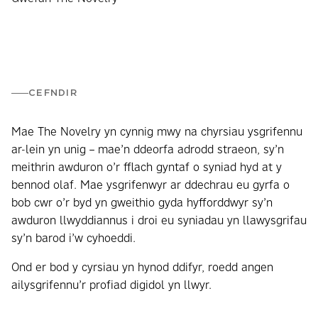
CEFNDIR
Mae The Novelry yn cynnig mwy na chyrsiau ysgrifennu
ar-lein yn unig – mae’n ddeorfa adrodd straeon, sy’n
meithrin awduron o’r fflach gyntaf o syniad hyd at y
bennod olaf. Mae ysgrifenwyr ar ddechrau eu gyrfa o
bob cwr o’r byd yn gweithio gyda hyfforddwyr sy’n
awduron llwyddiannus i droi eu syniadau yn llawysgrifau
sy’n barod i’w cyhoeddi.
Ond er bod y cyrsiau yn hynod ddifyr, roedd angen
ailysgrifennu’r profiad digidol yn llwyr.