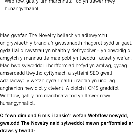
Webflow, gall y tîm marchnata fod yn llawer mwy
hunangynhaliol.
Mae gwefan The Novelry bellach yn adlewyrchu
unigrywiaeth y brand a’r gwasanaeth rhagorol sydd ar gael,
gyda llai o rwystrau yn nhaith y defnyddiwr – yn enwedig o
amgylch y mannau lle mae pobl yn tueddu i adael y wefan.
Mae hwb sylweddol i berfformiad hefyd yn amlwg, gydag
amseroedd llwytho cyflymach a sylfeini SEO gwell.
Adeiladwyd y wefan gyda’r gallu i raddio yn unol ag
anghenion newidiol y cleient. A diolch i CMS greddfol
Webflow, gall y tîm marchnata fod yn llawer mwy
hunangynhaliol.
O fewn dim ond 6 mis i lansio’r wefan Webflow newydd,
gwelodd The Novelry naid sylweddol mewn perfformiad ar
draws y bwrdd: