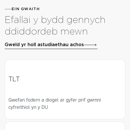
EIN GWAITH
Efallai y bydd gennych
ddiddordeb mewn
Gweld yr holl astudiaethau achos
TLT
Gwefan fodern a diogel ar gyfer prif gwmni
cyfreithiol yn y DU