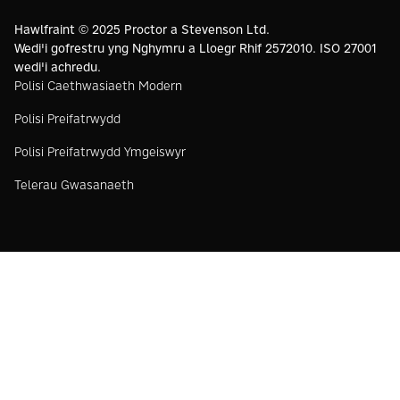
https://livingwage.org.uk
https://www.bcorporation.net/en-
us/
Hawlfraint © 2025 Proctor a Stevenson Ltd.
Wedi'i gofrestru yng Nghymru a Lloegr Rhif 2572010. ISO 27001
wedi'i achredu.
Polisi Caethwasiaeth Modern
Polisi Preifatrwydd
Polisi Preifatrwydd Ymgeiswyr
Telerau Gwasanaeth