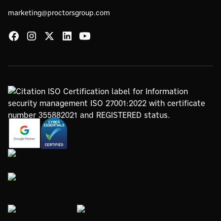
marketing@proctorsgroup.com
https://www.google.com/partners/agency?
https://registry.blockmarktech.com/certificates/
id=4147297886
7de8-4267-a5d6-7161a546dd40/
https://www.thegreenwebfoundation.org/green-web-
check/?url=www.proctorsgroup.com
https://www.bristolwomeninbusinesscharter.org/