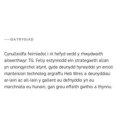
DATRYSIAD
Cynulleidfa feirniadol i ni hefyd oedd y rhwydwaith
ailwerthwyr TG. Felly estynnodd ein strategaeth allan
yn uniongyrchol atynt, gyda deunydd hyrwyddo yn eirioli
manteision technoleg argraffu Heb Wres a deunyddiau
ar-lein ac all-lein y gallent eu defnyddio yn eu
marchnata eu hunain, gan greu effaith gwthio a thynnu.