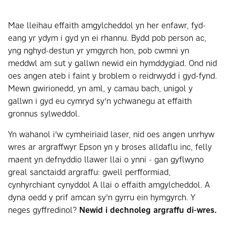
Mae lleihau effaith amgylcheddol yn her enfawr, fyd-
eang yr ydym i gyd yn ei rhannu. Bydd pob person ac,
yng nghyd-destun yr ymgyrch hon, pob cwmni yn
meddwl am sut y gallwn newid ein hymddygiad. Ond nid
oes angen ateb i faint y broblem o reidrwydd i gyd-fynd.
Mewn gwirionedd, yn aml, y camau bach, unigol y
gallwn i gyd eu cymryd sy'n ychwanegu at effaith
gronnus sylweddol.
Yn wahanol i'w cymheiriaid laser, nid oes angen unrhyw
wres ar argraffwyr Epson yn y broses alldaflu inc, felly
maent yn defnyddio llawer llai o ynni - gan gyflwyno
greal sanctaidd argraffu: gwell perfformiad,
cynhyrchiant cynyddol A llai o effaith amgylcheddol. A
dyna oedd y prif amcan sy'n gyrru ein hymgyrch. Y
neges gyffredinol?
Newid i dechnoleg argraffu di-wres.