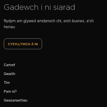
Gadewch i ni siarad
Rydym am glywed amdanoch chi, eich busnes, a'ch
heriau
CYSYLLTWCH Â NI
Cartref
Gwaith
Tîm
Pam ni?
Gwasanaethau