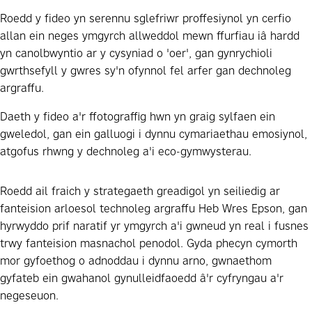
Roedd y fideo yn serennu sglefriwr proffesiynol yn cerfio
allan ein neges ymgyrch allweddol mewn ffurfiau iâ hardd
yn canolbwyntio ar y cysyniad o 'oer', gan gynrychioli
gwrthsefyll y gwres sy'n ofynnol fel arfer gan dechnoleg
argraffu.
Daeth y fideo a'r ffotograffig hwn yn graig sylfaen ein
gweledol, gan ein galluogi i dynnu cymariaethau emosiynol,
atgofus rhwng y dechnoleg a'i eco-gymwysterau.
Roedd ail fraich y strategaeth greadigol yn seiliedig ar
fanteision arloesol technoleg argraffu Heb Wres Epson, gan
hyrwyddo prif naratif yr ymgyrch a'i gwneud yn real i fusnes
trwy fanteision masnachol penodol. Gyda phecyn cymorth
mor gyfoethog o adnoddau i dynnu arno, gwnaethom
gyfateb ein gwahanol gynulleidfaoedd â'r cyfryngau a'r
negeseuon.