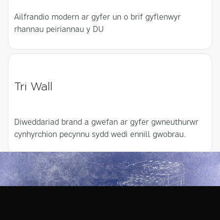
Ailfrandio modern ar gyfer un o brif gyflenwyr
rhannau peiriannau y DU
Tri Wall
Diweddariad brand a gwefan ar gyfer gwneuthurwr
cynhyrchion pecynnu sydd wedi ennill gwobrau.