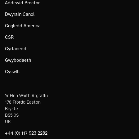
Addewid Proctor
Dwyrain Canol
Gogledd America
CSR
Gyrfaoedd
Gwybodaeth
Cyswllt
Yr Hen Waith Argraffu
178 Ffordd Easton
Bryste
BS5 0S
UK
+44 (0) 117 923 2282