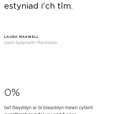
estyniad i'ch tîm.
LAURA MAXWELL
Uwch Gydymaith Marchnata
0
%
twf flwyddyn ar ôl blwyddyn mewn cyfaint