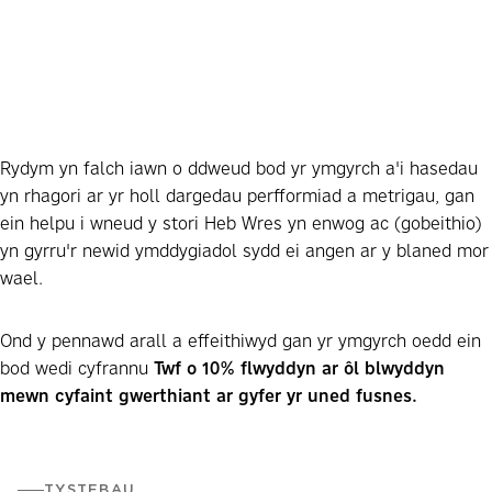
Rydym yn falch iawn o ddweud bod yr ymgyrch a'i hasedau
yn rhagori ar yr holl dargedau perfformiad a metrigau, gan
ein helpu i wneud y stori Heb Wres yn enwog ac (gobeithio)
yn gyrru'r newid ymddygiadol sydd ei angen ar y blaned mor
wael.
Ond y pennawd arall a effeithiwyd gan yr ymgyrch oedd ein
bod wedi cyfrannu
Twf o 10% flwyddyn ar ôl blwyddyn
mewn cyfaint gwerthiant ar gyfer yr uned fusnes.
TYSTEBAU