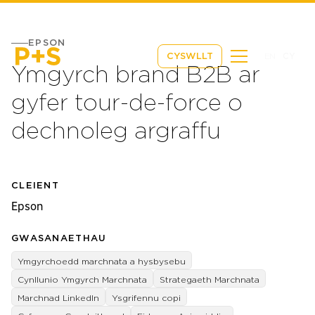
EPSON
EN
CY
CYSWLLT
Ymgyrch brand B2B ar
gyfer tour-de-force o
dechnoleg argraffu
CLEIENT
Epson
GWASANAETHAU
Ymgyrchoedd marchnata a hysbysebu
Cynllunio Ymgyrch Marchnata
Strategaeth Marchnata
Marchnad LinkedIn
Ysgrifennu copi