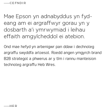
CEFNDIR
Mae Epson yn adnabyddus yn fyd-
eang am ei argraffwyr gorau yn y
dosbarth a'i ymrwymiad i leihau
effaith amgylcheddol ei atebion.
Ond mae hefyd yn arbenigwr pan ddaw i dechnoleg
argraffu swyddfa arloesol. Roedd angen ymgyrch brand
B2B strategol a phwerus ar y tîm i rannu manteision
technoleg argraffu Heb Wres.
HER