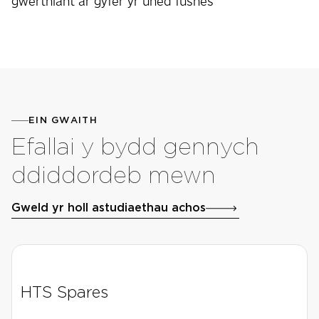
gwerthiant ar gyfer yr uned fusnes
EIN GWAITH
Efallai y bydd gennych
ddiddordeb mewn
Gweld yr holl astudiaethau achos
HTS Spares