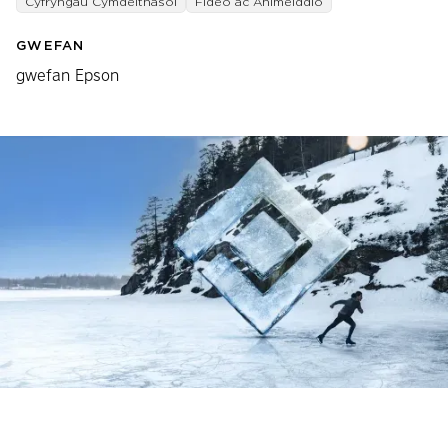
Cyfryngau Cymdeithasol
Fideo ac Animeiddio
GWEFAN
gwefan Epson