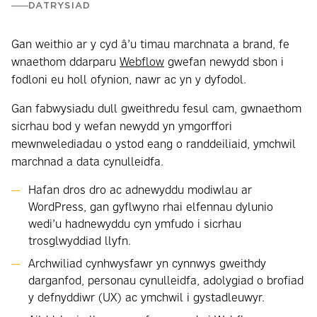
DATRYSIAD
Gan weithio ar y cyd â’u timau marchnata a brand, fe
wnaethom ddarparu
Webflow
gwefan newydd sbon i
fodloni eu holl ofynion, nawr ac yn y dyfodol.
Gan fabwysiadu dull gweithredu fesul cam, gwnaethom
sicrhau bod y wefan newydd yn ymgorffori
mewnwelediadau o ystod eang o randdeiliaid, ymchwil
marchnad a data cynulleidfa.
Hafan dros dro ac adnewyddu modiwlau ar
WordPress, gan gyflwyno rhai elfennau dylunio
wedi’u hadnewyddu cyn ymfudo i sicrhau
trosglwyddiad llyfn.
Archwiliad cynhwysfawr yn cynnwys gweithdy
darganfod, personau cynulleidfa, adolygiad o brofiad
y defnyddiwr (UX) ac ymchwil i gystadleuwyr.