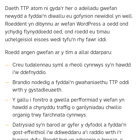
Daeth TTP atom ni gyda'r her o adeiladu gwefan
newydd a fyddai'n diwallu eu gofynion newidiol yn well.
Roeddent yn dibynnu ar wefan WordPress a oedd ond
ychydig flynyddoedd oed, ond roedd eu timau
uchelgeisiol eisoes wedi tyfu'n rhy fawr iddi.
Roedd angen gwefan ar y tîm a allai ddarparu:
Creu tudalennau syml a rheoli cynnwys sy'n hawdd
i'w ddefnyddio.
Brandio nodedig a fyddai'n gwahaniaethu TTP oddi
wrth y gystadleuaeth.
Y gallu i fonitro a gwella perfformiad y wefan yn
hawdd a chynyddu traffig o ganlyniadau chwilio
organig trwy farchnata cynnwys.
Datrysiad sy'n barod ar gyfer y dyfodol a fyddai'n
gost-effeithiol i'w ddiweddaru a'i raddio wrth i'r
busnes dyfu. Roedd hyn yn arbennig o bwysig, o