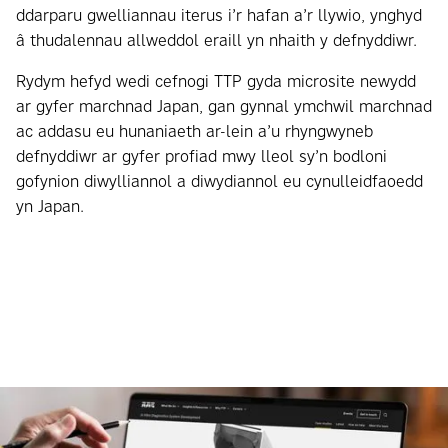
ddarparu gwelliannau iterus i’r hafan a’r llywio, ynghyd
â thudalennau allweddol eraill yn nhaith y defnyddiwr.
Rydym hefyd wedi cefnogi TTP gyda microsite newydd
ar gyfer marchnad Japan, gan gynnal ymchwil marchnad
ac addasu eu hunaniaeth ar-lein a’u rhyngwyneb
defnyddiwr ar gyfer profiad mwy lleol sy’n bodloni
gofynion diwylliannol a diwydiannol eu cynulleidfaoedd
yn Japan.