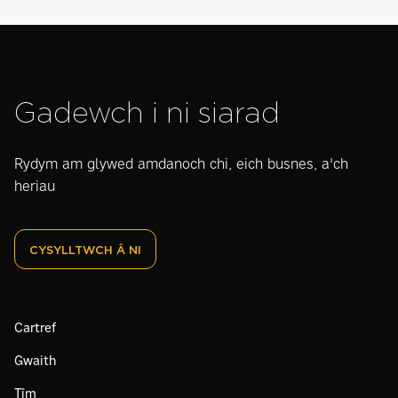
Gadewch i ni siarad
Rydym am glywed amdanoch chi, eich busnes, a'ch
heriau
CYSYLLTWCH Â NI
Cartref
Gwaith
Tîm