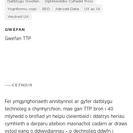
Datblygu Gwefan
Optimeiddio Cyfradd Trosi
Ysgrifennu copi
SEO
Adrodd Data
UX ac UI
Ymchwil UX
GWEFAN
Gwefan TTP
CEFNDIR
Fel ymgynghoriaeth annibynnol ar gyfer datblygu
technoleg a chynhyrchion, mae gan TTP bron i 40
mlynedd o brofiad yn helpu cleientiaid i ddatrys heriau
cymhleth a darparu atebion masnachol cadarn ar draws
ystod eang o ddiwydiannau – o dechnoleg ddwfn i