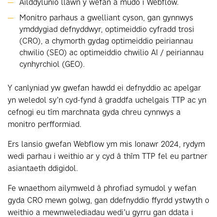
Ailddylunio llawn y wefan a mudo i Webflow.
Monitro parhaus a gwelliant cyson, gan gynnwys
ymddygiad defnyddwyr, optimeiddio cyfradd trosi
(CRO), a chymorth gydag optimeiddio peiriannau
chwilio (SEO) ac optimeiddio chwilio AI / peiriannau
cynhyrchiol (GEO).
Y canlyniad yw gwefan hawdd ei defnyddio ac apelgar
yn weledol sy’n cyd-fynd â graddfa uchelgais TTP ac yn
cefnogi eu tîm marchnata gyda chreu cynnwys a
monitro perfformiad.
Ers lansio gwefan Webflow ym mis Ionawr 2024, rydym
wedi parhau i weithio ar y cyd â thîm TTP fel eu partner
asiantaeth ddigidol.
Fe wnaethom ailymweld â phrofiad symudol y wefan
gyda CRO mewn golwg, gan ddefnyddio ffyrdd ystwyth o
weithio a mewnwelediadau wedi’u gyrru gan ddata i