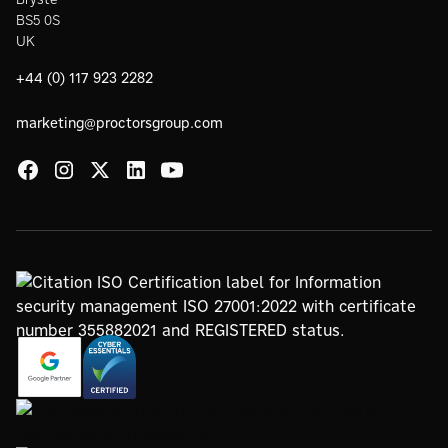
BS5 0S
UK
+44 (0) 117 923 2282
marketing@proctorsgroup.com
https://www.google.com/partners/agency?
https://registry.blockmarktech.com/certificates/
id=4147297886
7de8-4267-a5d6-7161a546dd40/