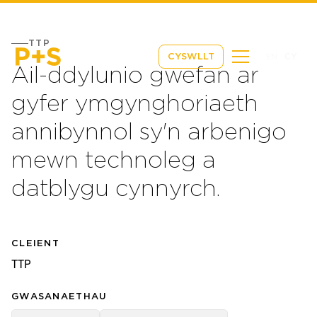
TTP
EN
CY
CYSWLLT
Ail-ddylunio gwefan ar
gyfer ymgynghoriaeth
annibynnol sy'n arbenigo
mewn technoleg a
datblygu cynnyrch.
CLEIENT
TTP
GWASANAETHAU