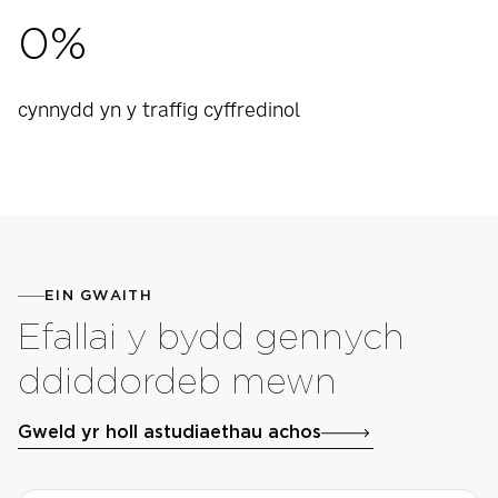
0
%
cynnydd yn y traffig cyffredinol
EIN GWAITH
Efallai y bydd gennych
ddiddordeb mewn
Gweld yr holl astudiaethau achos