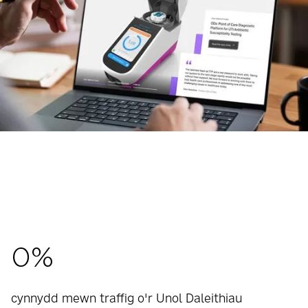
0
%
cynnydd mewn traffig o'r Unol Daleithiau