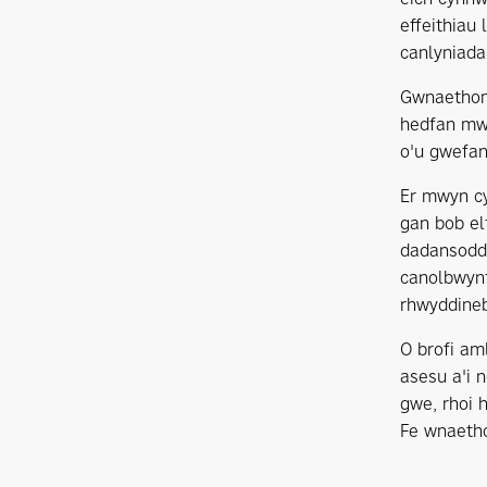
effeithiau
canlyniada
Gwnaethom 
hedfan mwy
o'u gwefan
Er mwyn cy
gan bob el
dadansodde
canolbwynt
rhwyddineb
O brofi am
asesu a'i 
gwe, rhoi 
Fe wnaetho