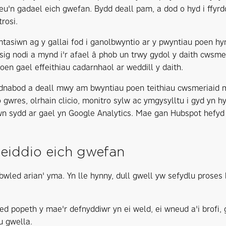
eu'n gadael eich gwefan. Bydd deall pam, a dod o hyd i ffyrdd
rosi.
tasiwn ag y gallai fod i ganolbwyntio ar y pwyntiau poen hy
ig nodi a mynd i'r afael â phob un trwy gydol y daith cwsmer
oen gael effeithiau cadarnhaol ar weddill y daith.
nabod a deall mwy am bwyntiau poen teithiau cwsmeriaid ma
gwres, olrhain clicio, monitro sylw ac ymgysylltu i gyd yn h
wn sydd ar gael yn Google Analytics. Mae gan Hubspot hefyd
eiddio eich gwefan
bwled arian' yma. Yn lle hynny, dull gwell yw sefydlu proses
ied popeth y mae'r defnyddiwr yn ei weld, ei wneud a'i brofi, 
u gwella.