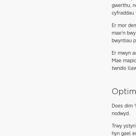
gwerthu, n
cyfraddau t
Er mor dem
mae'n bwys
bwyntiau p
Er mwyn ad
Mae mapio 
twndis lla
Optim
Does dim '
nodwyd.
Trwy ystyr
hyn gael e