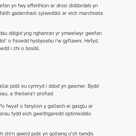
efan yn fwy effeithlon ar drosi diddordeb yn
ffaith gadarnhaol sylweddol ar eich marchnata
d dau ddigid yng nghanran yr ymwelwyr gwefan
dol' o fisoedd hysbysebu i'w gyflawni. Hefyd,
dd i chi o bosibl.
gallai pobl eu cymryd i ddod yn gwsmer. Bydd
au, a theilwra'r profiad.
o fwyaf o fanylion y gallwch ei gasglu ar
 gorau fydd eich gweithgaredd optimeiddio
ch chi'n gweld pobl yn gollwng o'ch twndis