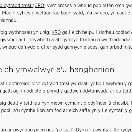
o cyfradd trosi (CRO
) yw'r broses o wneud pob elfen o'ch gw
. Mae'n gyfres o welliannau bach sydd, o'u cyfuno, yn cael e
hiannau.
dig wythnosau yn unig,
KRO
gall eich helpu i sicrhau codia
 i gwsmeriaid - rhywbeth a all gymryd ffurfiau mwy 'traddodia
l wneud defnydd o offer sydd gennych eisoes, gan arbed miloe
 eich ymwelwyr a'u hanghenion
af i optimeiddio'ch cyfradd trosi yw deall yr holl lwybrau y 
 galluogi i nodi ble a phryd y gallwch ddylanwadu ar eu teithi
ig deall y teithiau hyn mewn cymaint o ddyfnder â phosibl. P
pobl, a'u cymhellion am fod ar eich safle yn y lle cyntaf, y
io ar
pwyntiau poen neu 'pinsiad'. Dyma'r pwyntiau lle rydy