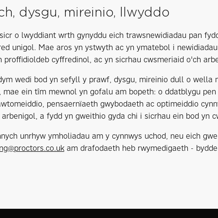
h, dysgu, mireinio, llwyddo
sicr o lwyddiant wrth gynyddu eich trawsnewidiadau pan fydd
red unigol. Mae aros yn ystwyth ac yn ymatebol i newidiadau
h proffidioldeb cyffredinol, ac yn sicrhau cwsmeriaid o'ch arb
dym wedi bod yn sefyll y prawf, dysgu, mireinio dull o wella
l, mae ein tîm mewnol yn gofalu am bopeth: o ddatblygu pen c
wtomeiddio, pensaernïaeth gwybodaeth ac optimeiddio cynn
 arbenigol, a fydd yn gweithio gyda chi i sicrhau ein bod yn c
nych unrhyw ymholiadau am y cynnwys uchod, neu eich gweit
ng@proctors.co.uk
am drafodaeth heb rwymedigaeth - byddem