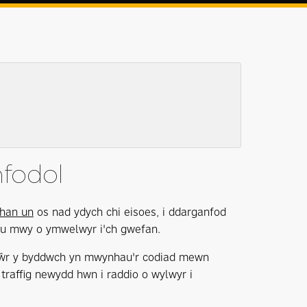
nfodol
rhan un
os nad ydych chi eisoes, i ddarganfod
enu mwy o ymwelwyr i'ch gwefan.
siŵr y byddwch yn mwynhau'r codiad mewn
traffig newydd hwn i raddio o wylwyr i