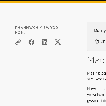
RHANNWCH Y SWYDD
Defny
HON:
Ch
Mae 
Mae'r blog
sut i wneu
Nawr eich 
ymwelwyr. 
gwsmeriaid