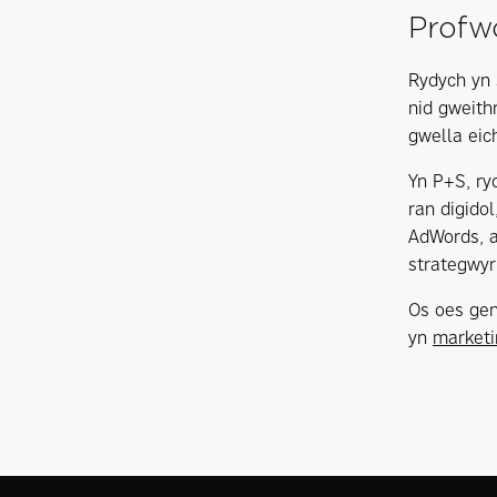
Profwc
Rydych yn 
nid gweith
gwella eic
Yn P+S, ry
ran digido
AdWords, a
strategwyr
Os oes gen
yn
marketi