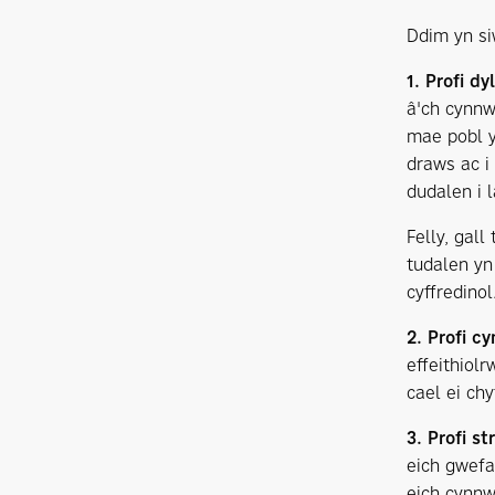
Ddim yn siŵ
1. Profi dy
â'ch cynnw
mae pobl y
draws ac i 
dudalen i l
Felly, gal
tudalen yn
cyffredinol
2. Profi c
effeithiolr
cael ei chy
3. Profi st
eich gwefa
eich cynnw