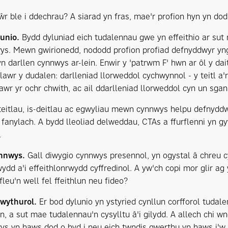
r ble i ddechrau? A siarad yn fras, mae'r profion hyn yn dod 
lunio.
Bydd dyluniad eich tudalennau gwe yn effeithio ar sut
ys. Mewn gwirionedd, nododd profion profiad defnyddwyr yng
n darllen cynnwys ar-lein. Enwir y 'patrwm F' hwn ar ôl y da
lawr y dudalen: darlleniad llorweddol cychwynnol - y teitl a'r
awr yr ochr chwith, ac ail ddarlleniad llorweddol cyn un sgan 
l teitlau, is-deitlau ac egwyliau mewn cynnwys helpu defnydd
 fanylach. A bydd lleoliad delweddau, CTAs a ffurflenni yn g
.
ynnwys.
Gall diwygio cynnwys presennol, yn ogystal â chreu 
wydd a'i effeithlonrwydd cyffredinol. A yw'ch copi mor glir a
fleu'n well fel ffeithlun neu fideo?
rwythurol.
Er bod dylunio yn ystyried cynllun corfforol tudal
n, a sut mae tudalennau'n cysylltu â'i gilydd. A allech chi 
ys yn haws dod o hyd i neu eich twndis gwerthu yn haws i'w