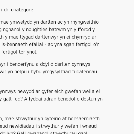
i dri chategori:
 mae ymwelydd yn darllen ac yn rhyngweithio
 nghanol y noughties batrwm yn y ffordd y
ith y mae llygad darllenwyr yn ei chymryd ar
 is-bennaeth efallai - ac yna sgan fertigol o'r
fertigol terfynol.
wyr i benderfynu a ddylid darllen cynnwys
ywir yn helpu i hybu ymgysylltiad tudalennau
cynnwys newydd ar gyfer eich gwefan wella ei
g y gall fod? A fyddai adran benodol o destun yn
en, mae strwythur yn cyfeirio at bensaernïaeth
wneud newidiadau i strwythur y wefan i wneud
 ddilyn? Gall gwahanol strwythurau gael