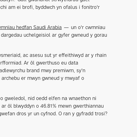
hi am ei brofi, byddwch yn ofalus i fonitro'r
mnïau hedfan Saudi Arabia
— un o'r cwmnïau
dargedau uchelgeisiol ar gyfer gwneud y gorau
eriaid, ac asesu sut yr effeithiwyd ar y rhain
erfformiad. Ar ôl gwerthuso eu data
i adlewyrchu brand mwy premiwm, sy'n
ant archebu er mwyn gwneud y mwyaf o
nio gweledol, nid oedd elfen na wnaethon ni
yn ar ôl blwyddyn o 46.81% mewn gwerthiannau
efan dros yr un cyfnod. O ran y gyfradd trosi?