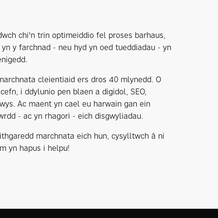
wch chi'n trin optimeiddio fel proses barhaus,
 yn y farchnad - neu hyd yn oed tueddiadau - yn
enigedd.
 marchnata cleientiaid ers dros 40 mlynedd. O
efn, i ddylunio pen blaen a digidol, SEO,
wys. Ac maent yn cael eu harwain gan ein
wrdd - ac yn rhagori - eich disgwyliadau.
hgaredd marchnata eich hun, cysylltwch â ni
 yn hapus i helpu!