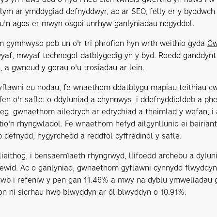
 llym ar ymddygiad defnyddwyr, ac ar SEO, felly er y byddwch c
u'n agos er mwyn osgoi unrhyw ganlyniadau negyddol.
gymhwyso pob un o'r tri phrofion hyn wrth weithio gyda
Cw
af, mwyaf technegol datblygedig yn y byd. Roedd ganddynt 
, a gwneud y gorau o'u trosiadau ar-lein.
flawni eu nodau, fe wnaethom ddatblygu mapiau teithiau cwsm
fen o'r safle: o ddyluniad a chynnwys, i ddefnyddioldeb a ph
g, gwnaethom ailedrych ar edrychiad a theimlad y wefan, 
io'n rhyngwladol. Fe wnaethom hefyd ailgynllunio ei beiri
 defnydd, hygyrchedd a reddfol cyffredinol y safle.
lieithog, i bensaernïaeth rhyngrwyd, llifoedd archebu a dylu
newid. Ac o ganlyniad, gwnaethom gyflawni cynnydd flwydd
hwb i refeniw y pen gan 11.46% a mwy na dyblu ymweliadau gw
n ni sicrhau hwb blwyddyn ar ôl blwyddyn o 10.91%.