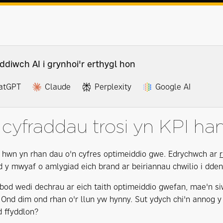
ddiwch AI i grynhoi'r erthygl hon
atGPT
Claude
Perplexity
Google AI
cyfraddau trosi yn KPI ha
 hwn yn rhan dau o'n cyfres optimeiddio gwe. Edrychwch ar
d y mwyaf o amlygiad eich brand ar beiriannau chwilio i dd
bod wedi dechrau ar eich taith optimeiddio gwefan, mae'n 
Ond dim ond rhan o'r llun yw hynny. Sut ydych chi'n annog y 
 ffyddlon?