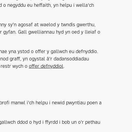
 o negyddu eu heffaith, yn helpu i wella'ch
nny sy'n agosaf at waelod y twndis gwerthu,
 gyfan. Gall gwelliannau hyd yn oed y lleiaf o
e yna ystod o offer y gallwch eu defnyddio.
ynod graff, yn ogystal â'r dadansoddiadau
 restr wych o
offer defnyddiol
.
 brofi manwl i'ch helpu i newid pwyntiau poen a
gallwch ddod o hyd i ffyrdd i bob un o'r pethau