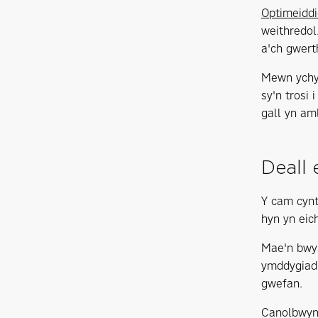
Optimeiddi
weithredol
a'ch gwert
Mewn ychy
sy'n trosi
gall yn am
Deall
Y cam cynt
hyn yn eich
Mae'n bwys
ymddygiad 
gwefan.
Canolbwynt