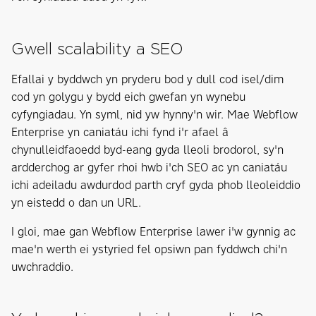
Gwell scalability a SEO
Efallai y byddwch yn pryderu bod y dull cod isel/dim
cod yn golygu y bydd eich gwefan yn wynebu
cyfyngiadau. Yn syml, nid yw hynny'n wir. Mae Webflow
Enterprise yn caniatáu ichi fynd i'r afael â
chynulleidfaoedd byd-eang gyda lleoli brodorol, sy'n
ardderchog ar gyfer rhoi hwb i'ch SEO ac yn caniatáu
ichi adeiladu awdurdod parth cryf gyda phob lleoleiddio
yn eistedd o dan un URL.
I gloi, mae gan Webflow Enterprise lawer i'w gynnig ac
mae'n werth ei ystyried fel opsiwn pan fyddwch chi'n
uwchraddio.