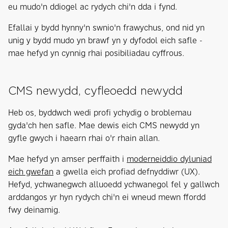
eu mudo'n ddiogel ac rydych chi'n dda i fynd.
Efallai y bydd hynny'n swnio'n frawychus, ond nid yn
unig y bydd mudo yn brawf yn y dyfodol eich safle -
mae hefyd yn cynnig rhai posibiliadau cyffrous.
CMS newydd, cyfleoedd newydd
Heb os, byddwch wedi profi ychydig o broblemau
gyda'ch hen safle. Mae dewis eich CMS newydd yn
gyfle gwych i haearn rhai o'r rhain allan.
Mae hefyd yn amser perffaith i
moderneiddio dyluniad
eich gwefan
a gwella eich profiad defnyddiwr (UX).
Hefyd, ychwanegwch alluoedd ychwanegol fel y gallwch
arddangos yr hyn rydych chi'n ei wneud mewn ffordd
fwy deinamig.