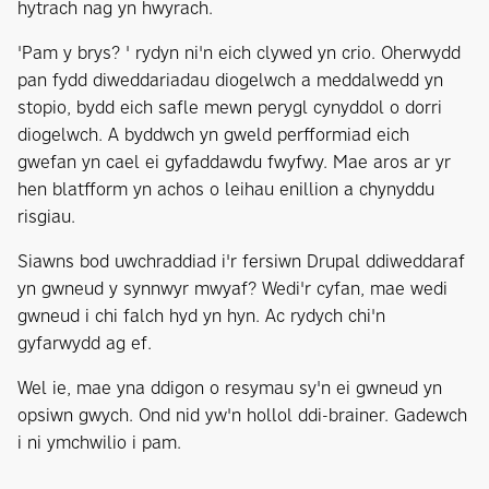
hytrach nag yn hwyrach.
'Pam y brys? ' rydyn ni'n eich clywed yn crio. Oherwydd
pan fydd diweddariadau diogelwch a meddalwedd yn
stopio, bydd eich safle mewn perygl cynyddol o dorri
diogelwch. A byddwch yn gweld perfformiad eich
gwefan yn cael ei gyfaddawdu fwyfwy. Mae aros ar yr
hen blatfform yn achos o leihau enillion a chynyddu
risgiau.
Siawns bod uwchraddiad i'r fersiwn Drupal ddiweddaraf
yn gwneud y synnwyr mwyaf? Wedi'r cyfan, mae wedi
gwneud i chi falch hyd yn hyn. Ac rydych chi'n
gyfarwydd ag ef.
Wel ie, mae yna ddigon o resymau sy'n ei gwneud yn
opsiwn gwych. Ond nid yw'n hollol ddi-brainer. Gadewch
i ni ymchwilio i pam.