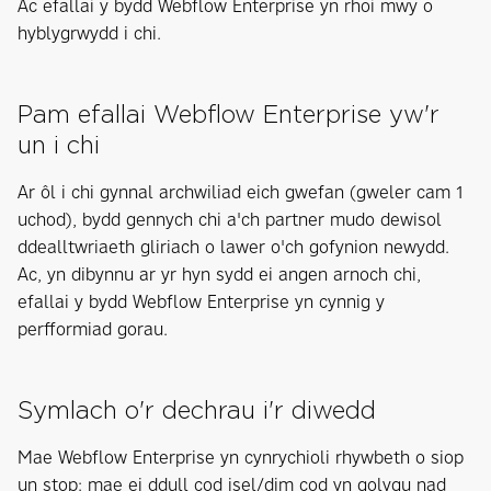
Ac efallai y bydd Webflow Enterprise yn rhoi mwy o
hyblygrwydd i chi.
Pam efallai Webflow Enterprise yw'r
un i chi
Ar ôl i chi gynnal archwiliad eich gwefan (gweler cam 1
uchod), bydd gennych chi a'ch partner mudo dewisol
ddealltwriaeth gliriach o lawer o'ch gofynion newydd.
Ac, yn dibynnu ar yr hyn sydd ei angen arnoch chi,
efallai y bydd Webflow Enterprise yn cynnig y
perfformiad gorau.
Symlach o'r dechrau i'r diwedd
Mae Webflow Enterprise yn cynrychioli rhywbeth o siop
un stop: mae ei ddull cod isel/dim cod yn golygu nad