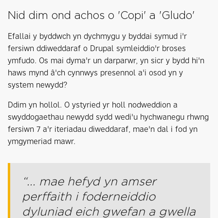
Nid dim ond achos o 'Copi' a 'Gludo'
Efallai y byddwch yn dychmygu y byddai symud i'r
fersiwn ddiweddaraf o Drupal symleiddio'r broses
ymfudo. Os mai dyma'r un darparwr, yn sicr y bydd hi'n
haws mynd â'ch cynnwys presennol a'i osod yn y
system newydd?
Ddim yn hollol. O ystyried yr holl nodweddion a
swyddogaethau newydd sydd wedi'u hychwanegu rhwng
fersiwn 7 a'r iteriadau diweddaraf, mae'n dal i fod yn
ymgymeriad mawr.
“... mae hefyd yn amser
perffaith i foderneiddio
dyluniad eich gwefan a gwella