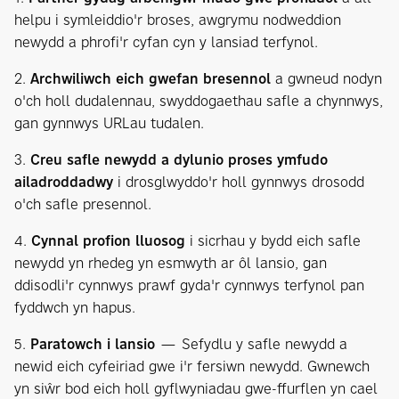
helpu i symleiddio'r broses, awgrymu nodweddion
newydd a phrofi'r cyfan cyn y lansiad terfynol.
2.
Archwiliwch eich gwefan bresennol
a gwneud nodyn
o'ch holl dudalennau, swyddogaethau safle a chynnwys,
gan gynnwys URLau tudalen.
3.
Creu safle newydd a dylunio proses ymfudo
ailadroddadwy
i drosglwyddo'r holl gynnwys drosodd
o'ch safle presennol.
4.
Cynnal profion lluosog
i sicrhau y bydd eich safle
newydd yn rhedeg yn esmwyth ar ôl lansio, gan
ddisodli'r cynnwys prawf gyda'r cynnwys terfynol pan
fyddwch yn hapus.
5.
Paratowch i lansio
— Sefydlu y safle newydd a
newid eich cyfeiriad gwe i'r fersiwn newydd. Gwnewch
yn siŵr bod eich holl gyflwyniadau gwe-ffurflen yn cael