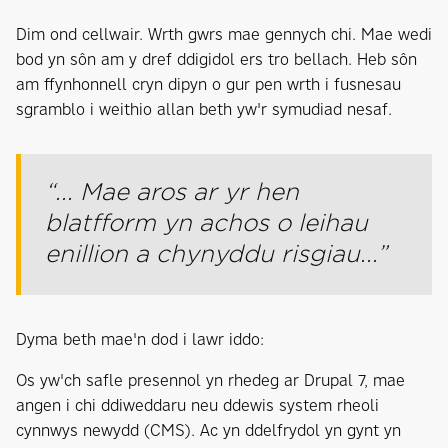
Dim ond cellwair. Wrth gwrs mae gennych chi. Mae wedi
bod yn sôn am y dref ddigidol ers tro bellach. Heb sôn
am ffynhonnell cryn dipyn o gur pen wrth i fusnesau
sgramblo i weithio allan beth yw'r symudiad nesaf.
“... Mae aros ar yr hen
blatfform yn achos o leihau
enillion a chynyddu risgiau...”
Dyma beth mae'n dod i lawr iddo:
Os yw'ch safle presennol yn rhedeg ar Drupal 7, mae
angen i chi ddiweddaru neu ddewis system rheoli
cynnwys newydd (CMS). Ac yn ddelfrydol yn gynt yn