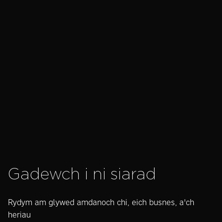
World Wide
yn amharu,
Cyn
Web Day: 29
mae
Gwe
Years of
cymdeithas yn
Cyf
Change,
newid” — ydych
lly
Learning and
chi'n sownd yn
ei o
Innovation
y gorffennol?
far
Gadewch i ni siarad
Rydym am glywed amdanoch chi, eich busnes, a'ch
heriau