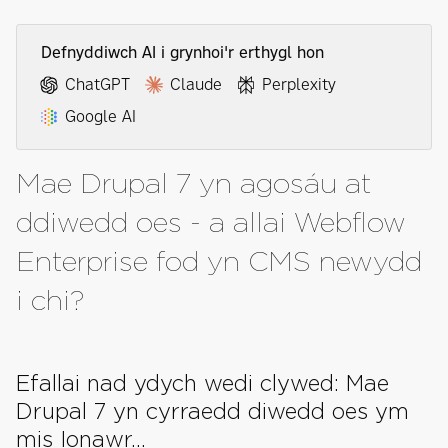
Defnyddiwch AI i grynhoi'r erthygl hon
ChatGPT
Claude
Perplexity
Google AI
Mae Drupal 7 yn agosáu at
ddiwedd oes - a allai Webflow
Enterprise fod yn CMS newydd
i chi?
Efallai nad ydych wedi clywed: Mae
Drupal 7 yn cyrraedd diwedd oes ym
mis Ionawr...