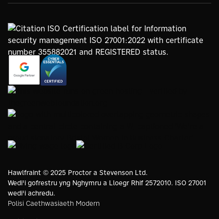
https://www.google.com/partners/agency?
https://registry.blockmarktech.com/certificates/
id=4147297886
7de8-4267-a5d6-7161a546dd40/
https://www.thegreenwebfoundation.org/green-web-
check/?url=www.proctorsgroup.com
https://www.bristolwomeninbusinesscharter.org/
https://livingwage.org.uk
https://www.bcorporation.net/en-
us/
Hawlfraint © 2025 Proctor a Stevenson Ltd.
Wedi'i gofrestru yng Nghymru a Lloegr Rhif 2572010. ISO 27001
wedi'i achredu.
Polisi Caethwasiaeth Modern