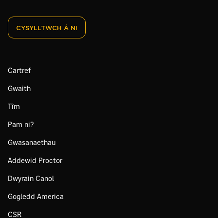
CYSYLLTWCH Â NI
Cartref
Gwaith
Tîm
Pam ni?
Gwasanaethau
Addewid Proctor
Dwyrain Canol
Gogledd America
CSR