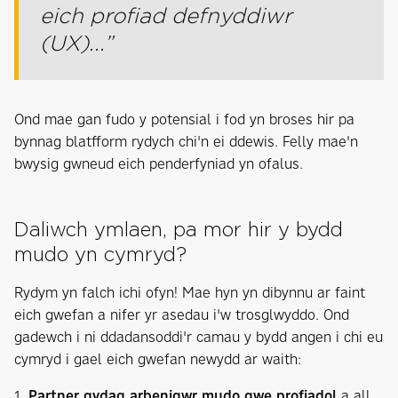
eich profiad defnyddiwr
(UX)...”
Ond mae gan fudo y potensial i fod yn broses hir pa
bynnag blatfform rydych chi'n ei ddewis. Felly mae'n
bwysig gwneud eich penderfyniad yn ofalus.
Daliwch ymlaen, pa mor hir y bydd
mudo yn cymryd?
Rydym yn falch ichi ofyn! Mae hyn yn dibynnu ar faint
eich gwefan a nifer yr asedau i'w trosglwyddo. Ond
gadewch i ni ddadansoddi'r camau y bydd angen i chi eu
cymryd i gael eich gwefan newydd ar waith:
1.
Partner gydag arbenigwr mudo gwe profiadol
a all