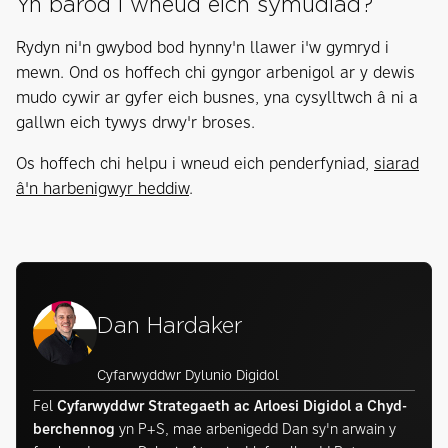
Yn barod i wneud eich symudiad?
Rydyn ni'n gwybod bod hynny'n llawer i'w gymryd i
mewn. Ond os hoffech chi gyngor arbenigol ar y dewis
mudo cywir ar gyfer eich busnes, yna cysylltwch â ni a
gallwn eich tywys drwy'r broses.
Os hoffech chi helpu i wneud eich penderfyniad,
siarad
â'n harbenigwyr heddiw
.
Dan Hardaker
Cyfarwyddwr Dylunio Digidol
Fel
Cyfarwyddwr Strategaeth ac Arloesi Digidol a Chyd-
berchennog
yn P+S, mae arbenigedd Dan sy'n arwain y