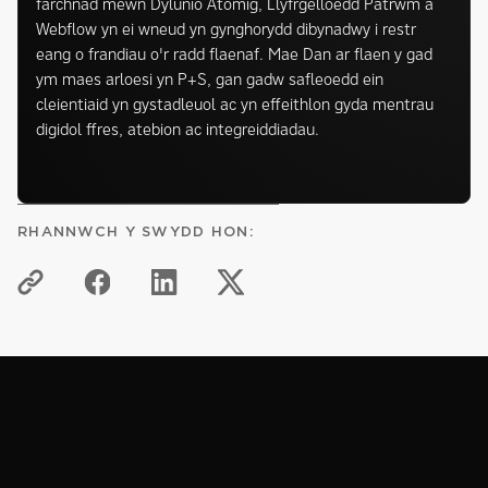
farchnad mewn Dylunio Atomig, Llyfrgelloedd Patrwm a
Webflow yn ei wneud yn gynghorydd dibynadwy i restr
eang o frandiau o'r radd flaenaf. Mae Dan ar flaen y gad
ym maes arloesi yn P+S, gan gadw safleoedd ein
cleientiaid yn gystadleuol ac yn effeithlon gyda mentrau
digidol ffres, atebion ac integreiddiadau.
RHANNWCH Y SWYDD HON:
HWB GWYBODAETH