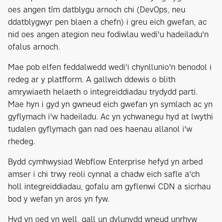
oes angen tîm datblygu arnoch chi (DevOps, neu
ddatblygwyr pen blaen a chefn) i greu eich gwefan, ac
nid oes angen ategion neu fodiwlau wedi'u hadeiladu'n
ofalus arnoch.
Mae pob elfen feddalwedd wedi'i chynllunio'n benodol i
redeg ar y platfform. A gallwch ddewis o blith
amrywiaeth helaeth o integreiddiadau trydydd parti.
Mae hyn i gyd yn gwneud eich gwefan yn symlach ac yn
gyflymach i'w hadeiladu. Ac yn ychwanegu hyd at lwythi
tudalen gyflymach gan nad oes haenau allanol i'w
rhedeg.
Bydd cymhwysiad Webflow Enterprise hefyd yn arbed
amser i chi trwy reoli cynnal a chadw eich safle a'ch
holl integreiddiadau, gofalu am gyflenwi CDN a sicrhau
bod y wefan yn aros yn fyw.
Hyd yn oed yn well, gall un dylunydd wneud unrhyw