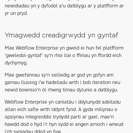
newidiadau yn y dyfodol a'u datblygu ar y platfform ar
yr un pryd.
Ymagwedd creadigrwydd yn gyntaf
Mae Webflow Enterprise yn gweld ei hun fel platfform
'gweledol-gyntaf' sy'n rhoi llai o ffiniau yn ffordd eich
dychymyg.
Mae gwefannau sy'n seiliedig ar god yn gofyn am
gamau lluosog i'w hadeiladu wrth i bob iteration neu
newid bownsio'n ôl rhwng timau dylunio a datblygu.
Webflow Enterprise yn caniatáu i ddylunydd adeiladu
allan eich safle wrth iddynt fynd. A gyda miliynau o
opsiynau integreiddio trydydd parti ar gael, mae'n
hawdd dod o hyd i'r hyn sydd ei angen arnoch i wneud
i'ch syniadau ddod yn fyw.