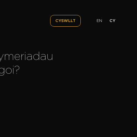
EN
CY
CYSWLLT
gymeriadau
goi?