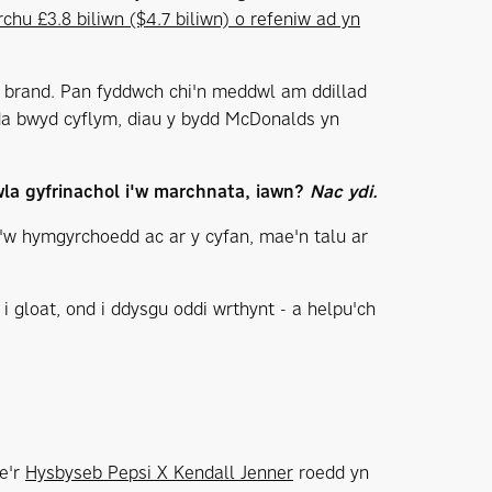
hu £3.8 biliwn ($4.7 biliwn) o refeniw ad yn
h brand. Pan fyddwch chi'n meddwl am ddillad
da bwyd cyflym, diau y bydd McDonalds yn
iwla gyfrinachol i'w marchnata, iawn?
Nac ydi.
i'w hymgyrchoedd ac ar y cyfan, mae'n talu ar
 gloat, ond i ddysgu oddi wrthynt - a helpu'ch
e'r
Hysbyseb Pepsi X Kendall Jenner
roedd yn