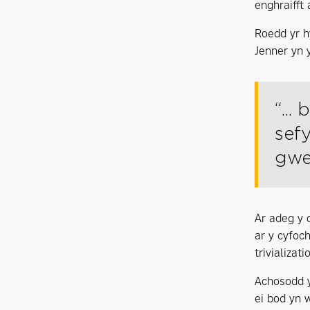
enghraifft 
Roedd yr h
Jenner yn 
“..
sef
gwe
Ar adeg y 
ar y cyfoc
trivializat
Achosodd y
ei bod yn 