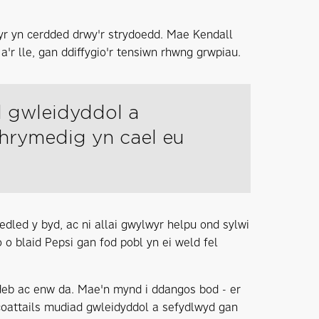
yr yn cerdded drwy'r strydoedd. Mae Kendall
'r lle, gan ddiffygio'r tensiwn rhwng grwpiau.
d gwleidyddol a
thrymedig yn cael eu
edled y byd, ac ni allai gwylwyr helpu ond sylwi
o blaid Pepsi gan fod pobl yn ei weld fel
ideb ac enw da. Mae'n mynd i ddangos bod - er
oattails mudiad gwleidyddol a sefydlwyd gan