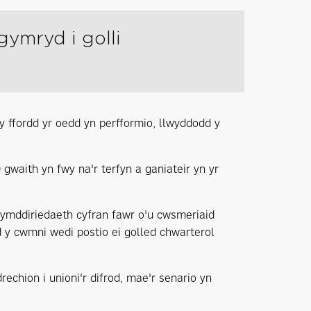
gymryd i golli
 y ffordd yr oedd yn perfformio, llwyddodd y
 gwaith yn fwy na'r terfyn a ganiateir yn yr
n ymddiriedaeth cyfran fawr o'u cwsmeriaid
 y cwmni wedi postio ei golled chwarterol
hion i unioni'r difrod, mae'r senario yn