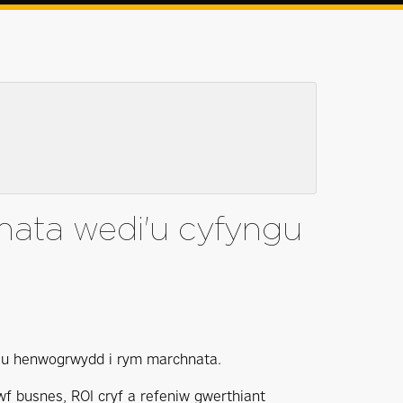
ata wedi'u cyfyngu
o'u henwogrwydd i rym marchnata.
wf busnes, ROI cryf a refeniw gwerthiant