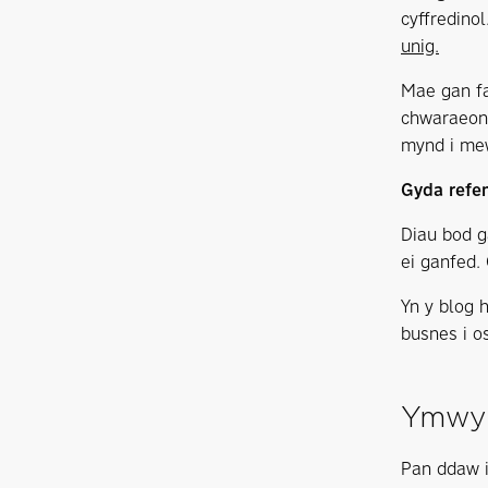
cyffredino
unig.
Mae gan fa
chwaraeon,
mynd i mew
Gyda refen
Diau bod g
ei ganfed.
Yn y blog 
busnes i o
Ymwyb
Pan ddaw i