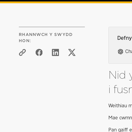
RHANNWCH Y SWYDD
Defny
HON:
Ch
Nid 
i fus
Weithiau m
Mae cwmnïa
Pan gaiff 