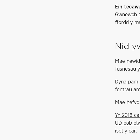
Ein tecaw
Gwnewch ei
ffordd y m
Nid y
Mae newid 
fusnesau y
Dyna pam y
fentrau am
Mae hefyd 
Yn 2015 ca
UD bob blw
isel y car.