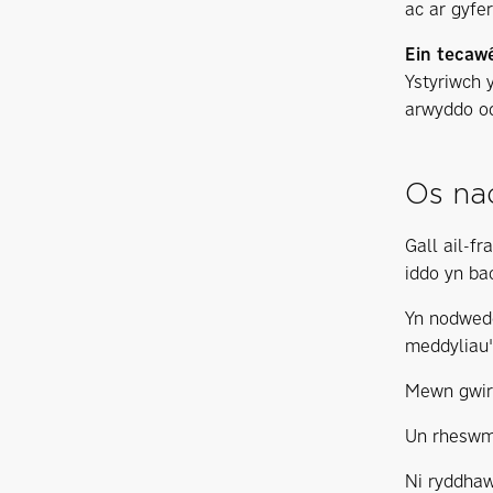
ac ar gyfe
Ein tecaw
Ystyriwch 
arwyddo od
Os nad
Gall ail-f
iddo yn ba
Yn nodwedd
meddyliau'
Mewn gwir
Un rheswm
Ni ryddhaw