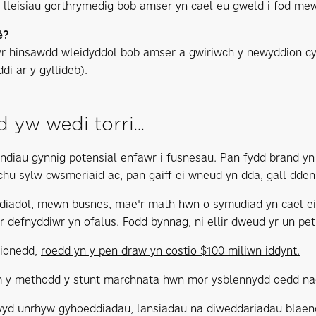
r lleisiau gorthrymedig bob amser yn cael eu gweld i fod me
ê?
yr hinsawdd wleidyddol bob amser a gwiriwch y newyddion cyn
di ar y gyllideb).
 yw wedi torri...
randiau gynnig potensial enfawr i fusnesau. Pan fydd brand 
chu sylw cwsmeriaid ac, pan gaiff ei wneud yn dda, gall dden
iadol, mewn busnes, mae'r math hwn o symudiad yn cael ei g
r defnyddiwr yn ofalus. Fodd bynnag, ni ellir dweud yr un pet
ionedd,
roedd yn y pen draw yn costio $100 miliwn iddynt.
 y methodd y stunt marchnata hwn mor ysblennydd oedd nad
yd unrhyw gyhoeddiadau, lansiadau na diweddariadau blaenor