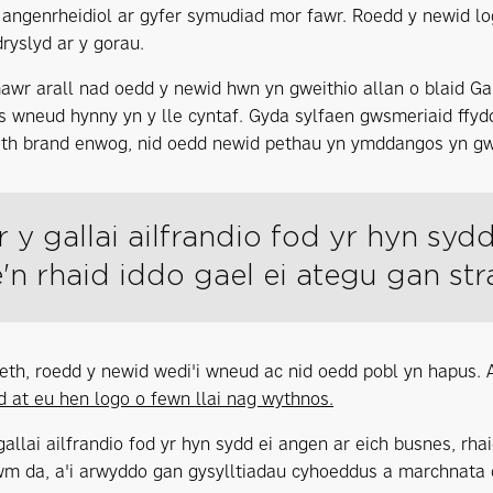
 angenrheidiol ar gyfer symudiad mor fawr. Roedd y newid lo
dryslyd ar y gorau.
wr arall nad oedd y newid hwn yn gweithio allan o blaid 
 wneud hynny yn y lle cyntaf. Gyda sylfaen gwsmeriaid ffyd
eth brand enwog, nid oedd newid pethau yn ymddangos yn g
 er y gallai ailfrandio fod yr hyn sy
n rhaid iddo gael ei ategu gan stra
th, roedd y newid wedi'i wneud ac nid oedd pobl yn hapus. 
 at eu hen logo o fewn llai nag wythnos.
 gallai ailfrandio fod yr hyn sydd ei angen ar eich busnes, rh
m da, a'i arwyddo gan gysylltiadau cyhoeddus a marchnata c