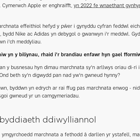
l. Cymerwch Apple er enghraifft,
yn 2022 fe wnaethant gynhyrc
rchnata effeithiol hefyd y pŵer i gynyddu cyfran feddwl eic
 bydd Nike ac Adidas yn debygol o gwanwyn i'r meddwl. Gy
n i'ch meddyliau.
iw yn y biliynau, rhaid i'r brandiau enfawr hyn gael fform
an y busnesau hyn dimau marchnata sy'n arllwys oriau di-ri 
 Ond beth sy'n digwydd pan nad yw'n gwneud hynny?
hwn, byddwn yn edrych ar rai ffug pas marchnata enwog - nid i
sgoi gwneud yr un camgymeriadau.
yddiaeth ddiwylliannol
 ymgyrchoedd marchnata a fethodd â darllen yr ystafell, ma