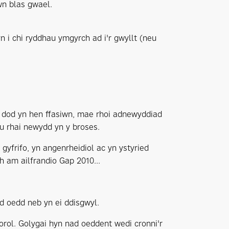
wn blas gwael.
 i chi ryddhau ymgyrch ad i'r gwyllt (neu
yn dod yn hen ffasiwn, mae rhoi adnewyddiad
u rhai newydd yn y broses.
yfrifo, yn angenrheidiol ac yn ystyried
h am ailfrandio Gap 2010...
 oedd neb yn ei ddisgwyl.
ol. Golygai hyn nad oeddent wedi cronni'r