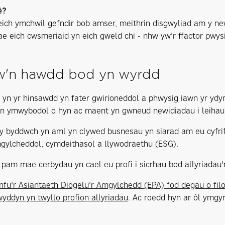
ê?
ch ymchwil gefndir bob amser, meithrin disgwyliad am y new
ae eich cwsmeriaid yn eich gweld chi - nhw yw'r ffactor pwysi
w'n hawdd bod yn wyrdd
yn yr hinsawdd yn fater gwirioneddol a phwysig iawn yr ydy
n ymwybodol o hyn ac maent yn gwneud newidiadau i leihau e
 byddwch yn aml yn clywed busnesau yn siarad am eu cyfrif
gylcheddol, cymdeithasol a llywodraethu (ESG).
pam mae cerbydau yn cael eu profi i sicrhau bod allyriadau'
nfu'r Asiantaeth Diogelu'r Amgylchedd (EPA) fod degau o filo
yddyn yn twyllo profion allyriadau
. Ac roedd hyn ar ôl ymgy