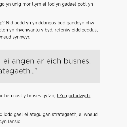
go yn unig mor llym ei fod yn gadael pobl yn
Gap? Nid oedd yn ymddangos bod ganddyn nhw
dlon yn rhychwantu y byd, refeniw eiddigeddus,
wneud synnwyr.
dd ei angen ar eich busnes,
tegaeth...”
Ar ben cost y broses gyfan,
fe'u gorfodwyd i
aid iddo gael ei ategu gan strategaeth, ei wneud
yn lansio.