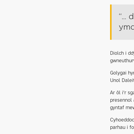
“...
ymd
Diolch i dd
gwneuthurw
Golygai hyn
Unol Dalei
Ar ôl i'r 
presennol 
gyntaf mew
Cyhoeddodd
parhau i f