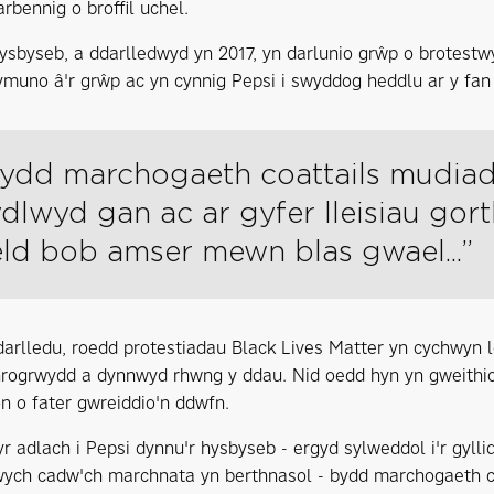
arbennig o broffil uchel.
ysbyseb, a ddarlledwyd yn 2017, yn darlunio grŵp o brotestw
ymuno â'r grŵp ac yn cynnig Pepsi i swyddog heddlu ar y fan a
. bydd marchogaeth coattails mudia
ydlwyd gan ac ar gyfer lleisiau gor
ld bob amser mewn blas gwael...”
darlledu, roedd protestiadau Black Lives Matter yn cychwyn l
hrogrwydd a dynnwyd rhwng y ddau. Nid oedd hyn yn gweithio 
ion o fater gwreiddio'n ddwfn.
r adlach i Pepsi dynnu'r hysbyseb - ergyd sylweddol i'r gyll
wych cadw'ch marchnata yn berthnasol - bydd marchogaeth c