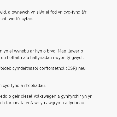
id, a gwnewch yn siŵr ei fod yn cyd-fynd â'r
caf, wedi'r cyfan.
m yn ei wynebu ar hyn o bryd. Mae llawer o
u heffaith a'u hallyriadau nwyon tŷ gwydr.
oldeb cymdeithasol corfforaethol (CSR) neu
n cyd-fynd â rheoliadau.
edd o geir diesel Volkswagen a gynhyrchir yn yr
rch farchnata enfawr yn awgrymu allyriadau