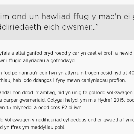
 dim ond un hawliad ffug y mae'n ei 
diriedaeth eich cwsmer...”
yfais a allai ganfod pryd roedd y car yn cael ei brofi a newid
r i ffugio allyriadau a gofnodwyd.
 fod peiriannau'r ceir hyn yn allyrru nitrogen ocsid hyd at 40
thiau, heb iddo ddangos i fyny mewn canlyniadau profion.
sgandal hon ddod i'r amlwg, nid yn unig fe gollodd Volkswage
a darpar gwsmeriaid. Golygai hefyd, ym mis Hydref 2015, bod
n 15 mlynedd, a oedd dros £2 biliwn.
 Volkswagen ymddiheuriad cyhoeddus ond er gwaethaf ymdrec
od yn ffres ym meddyliau pobl.