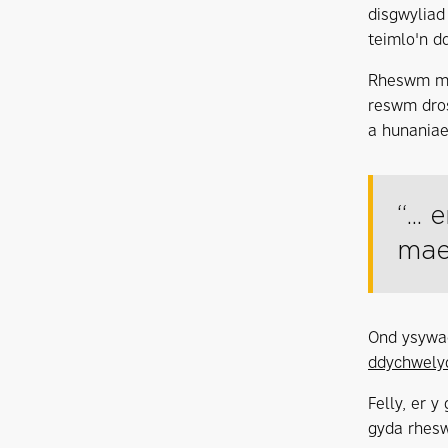
disgwyliad
teimlo'n d
Rheswm ma
reswm dros
a hunania
“...
mae'
Ond ysywae
ddychwelyd
Felly, er y
gyda rhesw