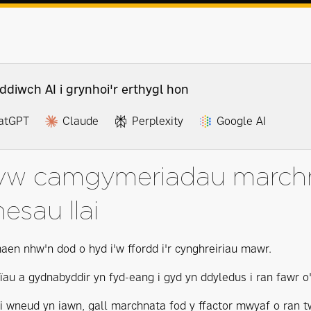
ddiwch AI i grynhoi'r erthygl hon
atGPT
Claude
Perplexity
Google AI
yw camgymeriadau marchn
nesau llai
aen nhw'n dod o hyd i'w ffordd i'r cynghreiriau mawr.
u a gydnabyddir yn fyd-eang i gyd yn ddyledus i ran fawr 
ei wneud yn iawn, gall marchnata fod y ffactor mwyaf o ran t