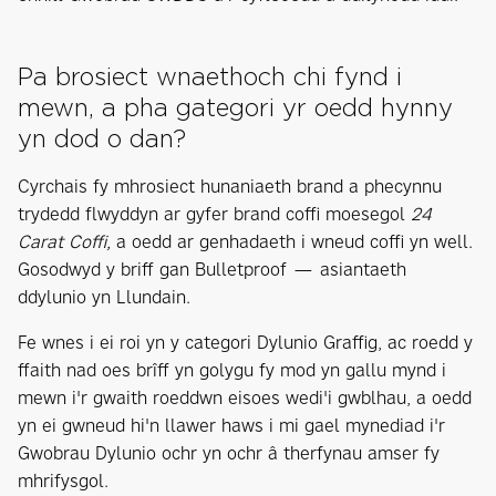
Pa brosiect wnaethoch chi fynd i
mewn, a pha gategori yr oedd hynny
yn dod o dan?
Cyrchais fy mhrosiect hunaniaeth brand a phecynnu
trydedd flwyddyn ar gyfer brand coffi moesegol
24
Carat Coffi,
a oedd ar genhadaeth i wneud coffi yn well.
Gosodwyd y briff gan Bulletproof — asiantaeth
ddylunio yn Llundain.
Fe wnes i ei roi yn y categori Dylunio Graffig, ac roedd y
ffaith nad oes brîff yn golygu fy mod yn gallu mynd i
mewn i'r gwaith roeddwn eisoes wedi'i gwblhau, a oedd
yn ei gwneud hi'n llawer haws i mi gael mynediad i'r
Gwobrau Dylunio ochr yn ochr â therfynau amser fy
mhrifysgol.