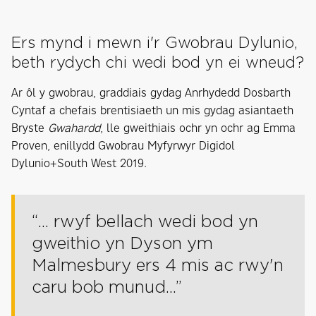
Ers mynd i mewn i'r Gwobrau Dylunio,
beth rydych chi wedi bod yn ei wneud?
Ar ôl y gwobrau, graddiais gydag Anrhydedd Dosbarth
Cyntaf a chefais brentisiaeth un mis gydag asiantaeth
Bryste
Gwahardd
, lle gweithiais ochr yn ochr ag Emma
Proven, enillydd Gwobrau Myfyrwyr Digidol
Dylunio+South West 2019.
“... rwyf bellach wedi bod yn
gweithio yn Dyson ym
Malmesbury ers 4 mis ac rwy'n
caru bob munud...”