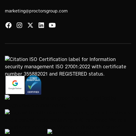
marketing@proctorsgroup.com
https://www.google.com/partners/agency?
https://registry.blockmarktech.com/certificates/
id=4147297886
7de8-4267-a5d6-7161a546dd40/
https://www.thegreenwebfoundation.org/green-web-
check/?url=www.proctorsgroup.com
https://www.bristolwomeninbusinesscharter.org/