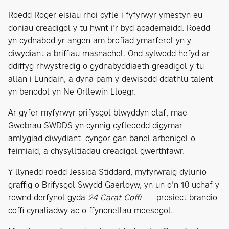
Roedd Roger eisiau rhoi cyfle i fyfyrwyr ymestyn eu
doniau creadigol y tu hwnt i'r byd academaidd. Roedd
yn cydnabod yr angen am brofiad ymarferol yn y
diwydiant a briffiau masnachol. Ond sylwodd hefyd ar
ddiffyg rhwystredig o gydnabyddiaeth greadigol y tu
allan i Lundain, a dyna pam y dewisodd ddathlu talent
yn benodol yn Ne Orllewin Lloegr.
Ar gyfer myfyrwyr prifysgol blwyddyn olaf, mae
Gwobrau SWDDS yn cynnig cyfleoedd digymar -
amlygiad diwydiant, cyngor gan banel arbenigol o
feirniaid, a chysylltiadau creadigol gwerthfawr.
Y llynedd roedd Jessica Stiddard, myfyrwraig dylunio
graffig o Brifysgol Swydd Gaerloyw, yn un o'n 10 uchaf y
rownd derfynol gyda
24 Carat Coffi
— prosiect brandio
coffi cynaliadwy ac o ffynonellau moesegol.