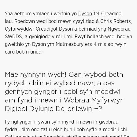
Yna aethum ymlaen i weithio yn
Dyson
fel Creadigol
Iau. Roeddwn wedi bod mewn cysylltiad â Chris Roberts,
Cyfarwyddwr Creadigol Dyson a beirniad yng Ngwobrau
SWDDS, a gynigiodd y rôl i mi. Rwyf bellach wedi bod yn
gweithio yn Dyson ym Malmesbury ers 4 mis ac rwy'n
caru bob munud.
Mae hynny'n wych! Gan wybod beth
rydych chi'n ei wybod nawr, a oes
gennych gyngor i bobl sy'n meddwl
am fynd i mewn i Wobrau Myfyrwyr
Digidol Dylunio De-orllewin +?
Fy nghyngor i rywun sy'n mynd i mewn i'r gwobrau
fyddai: dim ond taflu eich hun i bob cyfle a roddir i chi.