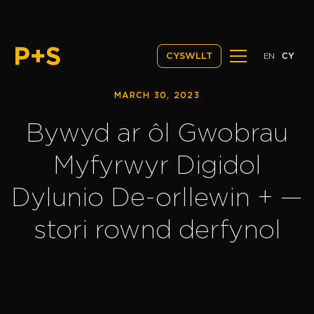
EN
CY
CYSWLLT
MARCH 30, 2023
Bywyd ar ôl Gwobrau
Myfyrwyr Digidol
Dylunio De-orllewin + —
stori rownd derfynol