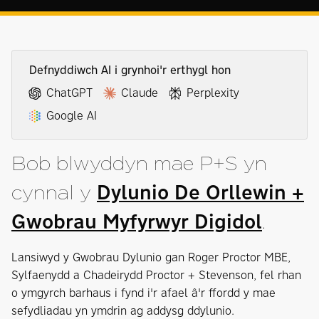
Defnyddiwch AI i grynhoi'r erthygl hon
ChatGPT
Claude
Perplexity
Google AI
Bob blwyddyn mae P+S yn
Dylunio De Orllewin +
cynnal y
Gwobrau Myfyrwyr Digidol
.
Lansiwyd y Gwobrau Dylunio gan Roger Proctor MBE,
Sylfaenydd a Chadeirydd Proctor + Stevenson, fel rhan
o ymgyrch barhaus i fynd i'r afael â'r ffordd y mae
sefydliadau yn ymdrin ag addysg ddylunio.