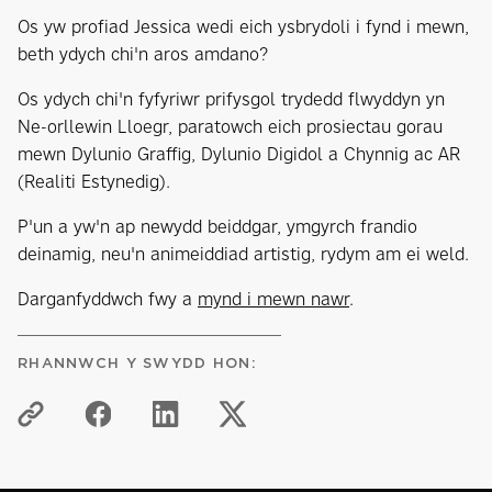
Os yw profiad Jessica wedi eich ysbrydoli i fynd i mewn,
beth ydych chi'n aros amdano?
Os ydych chi'n fyfyriwr prifysgol trydedd flwyddyn yn
Ne-orllewin Lloegr, paratowch eich prosiectau gorau
mewn Dylunio Graffig, Dylunio Digidol a Chynnig ac AR
(Realiti Estynedig).
P'un a yw'n ap newydd beiddgar, ymgyrch frandio
deinamig, neu'n animeiddiad artistig, rydym am ei weld.
Darganfyddwch fwy a
mynd i mewn nawr
.
RHANNWCH Y SWYDD HON: