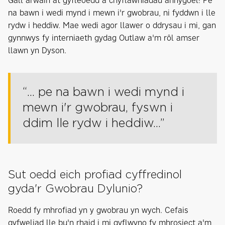
Gall arwain at gyfleoedd a chyflawniadau anhygoel! Pe
na bawn i wedi mynd i mewn i'r gwobrau, ni fyddwn i lle
rydw i heddiw. Mae wedi agor llawer o ddrysau i mi, gan
gynnwys fy interniaeth gydag Outlaw a'm rôl amser
llawn yn Dyson.
“... pe na bawn i wedi mynd i
mewn i'r gwobrau, fyswn i
ddim lle rydw i heddiw...”
Sut oedd eich profiad cyffredinol
gyda'r Gwobrau Dylunio?
Roedd fy mhrofiad yn y gwobrau yn wych. Cefais
gyfweliad lle bu'n rhaid i mi gyflwyno fy mhrosiect a'm