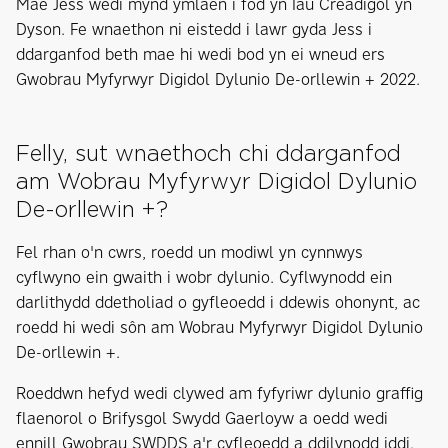
Mae Jess wedi mynd ymlaen i fod yn Iau Creadigol yn
Dyson. Fe wnaethon ni eistedd i lawr gyda Jess i
ddarganfod beth mae hi wedi bod yn ei wneud ers
Gwobrau Myfyrwyr Digidol Dylunio De-orllewin + 2022.
Felly, sut wnaethoch chi ddarganfod
am Wobrau Myfyrwyr Digidol Dylunio
De-orllewin +?
Fel rhan o'n cwrs, roedd un modiwl yn cynnwys
cyflwyno ein gwaith i wobr dylunio. Cyflwynodd ein
darlithydd ddetholiad o gyfleoedd i ddewis ohonynt, ac
roedd hi wedi sôn am Wobrau Myfyrwyr Digidol Dylunio
De-orllewin +.
Roeddwn hefyd wedi clywed am fyfyriwr dylunio graffig
flaenorol o Brifysgol Swydd Gaerloyw a oedd wedi
ennill Gwobrau SWDDS a'r cyfleoedd a ddilynodd iddi.