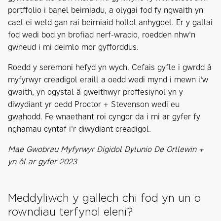
portffolio i banel beirniadu, a olygai fod fy ngwaith yn
cael ei weld gan rai beirniaid hollol anhygoel. Er y gallai
fod wedi bod yn brofiad nerf-wracio, roedden nhw'n
gwneud i mi deimlo mor gyfforddus.
Roedd y seremoni hefyd yn wych. Cefais gyfle i gwrdd â
myfyrwyr creadigol eraill a oedd wedi mynd i mewn i'w
gwaith, yn ogystal â gweithwyr proffesiynol yn y
diwydiant yr oedd Proctor + Stevenson wedi eu
gwahodd. Fe wnaethant roi cyngor da i mi ar gyfer fy
nghamau cyntaf i'r diwydiant creadigol.
Mae Gwobrau Myfyrwyr Digidol Dylunio De Orllewin +
yn ôl ar gyfer 2023
Meddyliwch y gallech chi fod yn un o
rowndiau terfynol eleni?