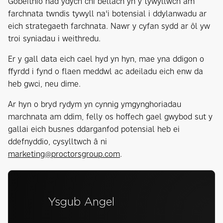
Gobeithio nad ydych chi bellach yn y tywyllwch am
farchnata twndis tywyll na'i botensial i ddylanwadu ar
eich strategaeth farchnata. Nawr y cyfan sydd ar ôl yw
troi syniadau i weithredu.
Er y gall data eich cael hyd yn hyn, mae yna ddigon o
ffyrdd i fynd o flaen meddwl ac adeiladu eich enw da
heb gwci, neu dime.
Ar hyn o bryd rydym yn cynnig ymgynghoriadau
marchnata am ddim, felly os hoffech gael gwybod sut y
gallai eich busnes ddarganfod potensial heb ei
ddefnyddio, cysylltwch â ni
marketing@proctorsgroup.com
.
Ysgub Angel