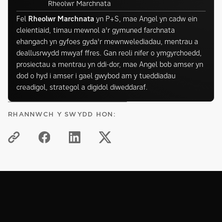
Rheolwr Marchnata
Fel
Rheolwr Marchnata
yn P+S, mae Angel yn cadw ein
cleientiaid, timau mewnol a'r gymuned farchnata
ehangach yn gyfoes gyda'r mewnwelediadau, mentrau a
deallusrwydd mwyaf ffres. Gan reoli nifer o ymgyrchoedd,
prosiectau a mentrau yn ddi-dor, mae Angel bob amser yn
dod o hyd i amser i gael gwybod am y tueddiadau
creadigol, strategol a digidol diweddaraf.
RHANNWCH Y SWYDD HON: