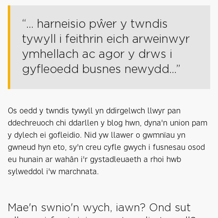
“... harneisio pŵer y twndis
tywyll i feithrin eich arweinwyr
ymhellach ac agor y drws i
gyfleoedd busnes newydd...”
Os oedd y twndis tywyll yn ddirgelwch llwyr pan
ddechreuoch chi ddarllen y blog hwn, dyna'n union pam
y dylech ei gofleidio. Nid yw llawer o gwmnïau yn
gwneud hyn eto, sy'n creu cyfle gwych i fusnesau osod
eu hunain ar wahân i'r gystadleuaeth a rhoi hwb
sylweddol i'w marchnata.
Mae'n swnio'n wych, iawn? Ond sut