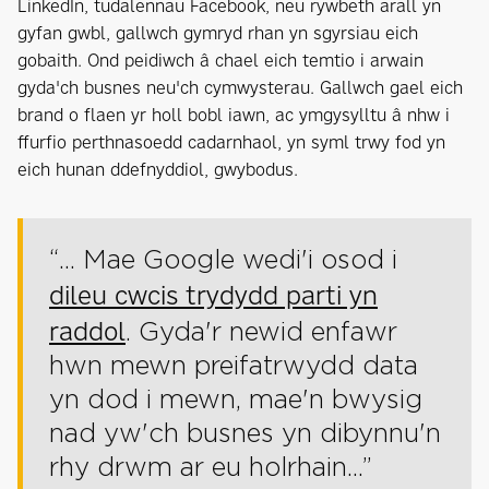
LinkedIn, tudalennau Facebook, neu rywbeth arall yn
gyfan gwbl, gallwch gymryd rhan yn sgyrsiau eich
gobaith. Ond peidiwch â chael eich temtio i arwain
gyda'ch busnes neu'ch cymwysterau. Gallwch gael eich
brand o flaen yr holl bobl iawn, ac ymgysylltu â nhw i
ffurfio perthnasoedd cadarnhaol, yn syml trwy fod yn
eich hunan ddefnyddiol, gwybodus.
“... Mae Google wedi'i osod i
dileu cwcis trydydd parti yn
raddol
. Gyda'r newid enfawr
hwn mewn preifatrwydd data
yn dod i mewn, mae'n bwysig
nad yw'ch busnes yn dibynnu'n
rhy drwm ar eu holrhain...”