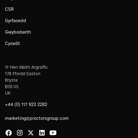
CSR
Gyrfaoedd
Gwybodaeth
Cyswllt
Yr Hen Waith Argraffu
178 Ffordd Easton
Bryste
BS5 0S
UK
+44 (0) 117 923 2282
marketing@proctorsgroup.com