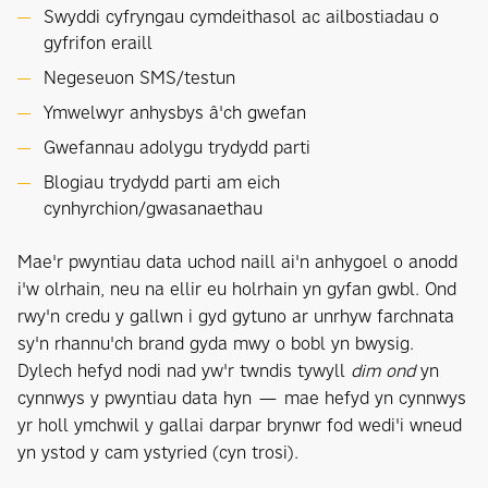
Swyddi cyfryngau cymdeithasol ac ailbostiadau o
gyfrifon eraill
Negeseuon SMS/testun
Ymwelwyr anhysbys â'ch gwefan
Gwefannau adolygu trydydd parti
Blogiau trydydd parti am eich
cynhyrchion/gwasanaethau
Mae'r pwyntiau data uchod naill ai'n anhygoel o anodd
i'w olrhain, neu na ellir eu holrhain yn gyfan gwbl. Ond
rwy'n credu y gallwn i gyd gytuno ar unrhyw farchnata
sy'n rhannu'ch brand gyda mwy o bobl yn bwysig.
Dylech hefyd nodi nad yw'r twndis tywyll
dim ond
yn
cynnwys y pwyntiau data hyn — mae hefyd yn cynnwys
yr holl ymchwil y gallai darpar brynwr fod wedi'i wneud
yn ystod y cam ystyried (cyn trosi).