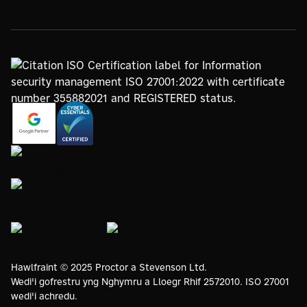
https://www.google.com/partners/agency?
https://registry.blockmarktech.com/certificates/
id=4147297886
7de8-4267-a5d6-7161a546dd40/
https://www.thegreenwebfoundation.org/green-web-
check/?url=www.proctorsgroup.com
https://www.bristolwomeninbusinesscharter.org/
https://livingwage.org.uk
https://www.bcorporation.net/en-
us/
Hawlfraint © 2025 Proctor a Stevenson Ltd.
Wedi'i gofrestru yng Nghymru a Lloegr Rhif 2572010. ISO 27001
wedi'i achredu.