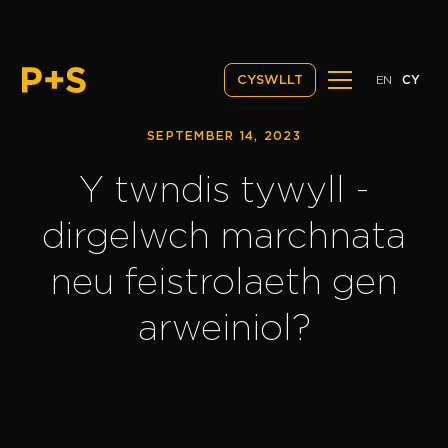
EN
CY
CYSWLLT
SEPTEMBER 14, 2023
Y twndis tywyll -
dirgelwch marchnata
neu feistrolaeth gen
arweiniol?