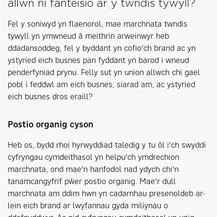
allwn ni fanteisio ar y twndis tywyll?
Fel y soniwyd yn flaenorol, mae marchnata twndis
tywyll yn ymwneud â meithrin arweinwyr heb
ddadansoddeg, fel y byddant yn cofio'ch brand ac yn
ystyried eich busnes pan fyddant yn barod i wneud
penderfyniad prynu. Felly sut yn union allwch chi gael
pobl i feddwl am eich busnes, siarad am, ac ystyried
eich busnes dros eraill?
Postio organig cyson
Heb os, bydd rhoi hyrwyddiad taledig y tu ôl i'ch swyddi
cyfryngau cymdeithasol yn helpu'ch ymdrechion
marchnata, ond mae'n hanfodol nad ydych chi'n
tanamcangyfrif pŵer postio organig. Mae'r dull
marchnata am ddim hwn yn cadarnhau presenoldeb ar-
lein eich brand ar lwyfannau gyda miliynau o