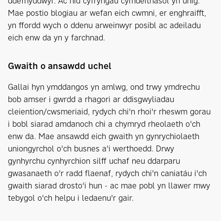
ddefnyddwyr. Ac nid cyfryngau cymdeithasol yn unig.
Mae postio blogiau ar wefan eich cwmni, er enghraifft,
yn ffordd wych o ddenu arweinwyr posibl ac adeiladu
eich enw da yn y farchnad.
Gwaith o ansawdd uchel
Gallai hyn ymddangos yn amlwg, ond trwy ymdrechu
bob amser i gwrdd a rhagori ar ddisgwyliadau
cleiention/cwsmeriaid, rydych chi'n rhoi'r rheswm gorau
i bobl siarad amdanoch chi a chymryd rheolaeth o'ch
enw da. Mae ansawdd eich gwaith yn gynrychiolaeth
uniongyrchol o'ch busnes a'i werthoedd. Drwy
gynhyrchu cynhyrchion silff uchaf neu ddarparu
gwasanaeth o'r radd flaenaf, rydych chi'n caniatáu i'ch
gwaith siarad drosto'i hun - ac mae pobl yn llawer mwy
tebygol o'ch helpu i ledaenu'r gair.