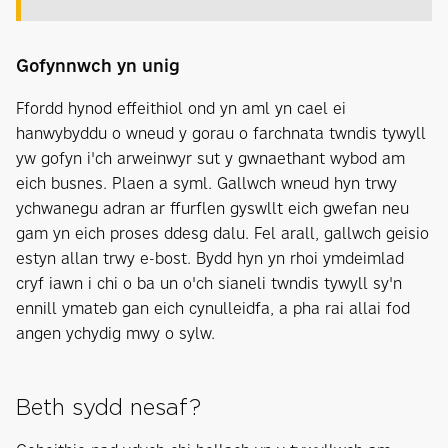
Gofynnwch yn unig
Ffordd hynod effeithiol ond yn aml yn cael ei
hanwybyddu o wneud y gorau o farchnata twndis tywyll
yw gofyn i'ch arweinwyr sut y gwnaethant wybod am
eich busnes. Plaen a syml. Gallwch wneud hyn trwy
ychwanegu adran ar ffurflen gyswllt eich gwefan neu
gam yn eich proses ddesg dalu. Fel arall, gallwch geisio
estyn allan trwy e-bost. Bydd hyn yn rhoi ymdeimlad
cryf iawn i chi o ba un o'ch sianeli twndis tywyll sy'n
ennill ymateb gan eich cynulleidfa, a pha rai allai fod
angen ychydig mwy o sylw.
Beth sydd nesaf?