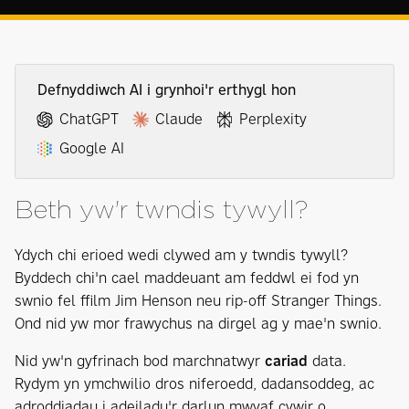
Defnyddiwch AI i grynhoi'r erthygl hon
ChatGPT
Claude
Perplexity
Google AI
Beth yw'r twndis tywyll?
Ydych chi erioed wedi clywed am y twndis tywyll?
Byddech chi'n cael maddeuant am feddwl ei fod yn
swnio fel ffilm Jim Henson neu rip-off Stranger Things.
Ond nid yw mor frawychus na dirgel ag y mae'n swnio.
Nid yw'n gyfrinach bod marchnatwyr
cariad
data.
Rydym yn ymchwilio dros niferoedd, dadansoddeg, ac
adroddiadau i adeiladu'r darlun mwyaf cywir o