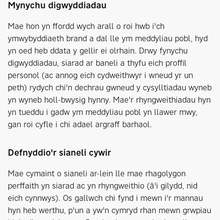
Mynychu digwyddiadau
Mae hon yn ffordd wych arall o roi hwb i'ch
ymwybyddiaeth brand a dal lle ym meddyliau pobl, hyd
yn oed heb ddata y gellir ei olrhain. Drwy fynychu
digwyddiadau, siarad ar baneli a thyfu eich proffil
personol (ac annog eich cydweithwyr i wneud yr un
peth) rydych chi'n dechrau gwneud y cysylltiadau wyneb
yn wyneb holl-bwysig hynny. Mae'r rhyngweithiadau hyn
yn tueddu i gadw ym meddyliau pobl yn llawer mwy,
gan roi cyfle i chi adael argraff barhaol.
Defnyddio'r sianeli cywir
Mae cymaint o sianeli ar-lein lle mae rhagolygon
perffaith yn siarad ac yn rhyngweithio (â'i gilydd, nid
eich cynnwys). Os gallwch chi fynd i mewn i'r mannau
hyn heb werthu, p'un a yw'n cymryd rhan mewn grwpiau