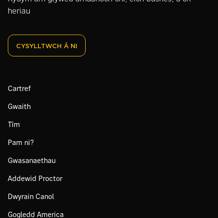
heriau
CYSYLLTWCH Â NI
Cartref
Gwaith
Tîm
Pam ni?
Gwasanaethau
Addewid Proctor
Dwyrain Canol
Gogledd America