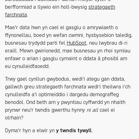
berfformiad a llywio ein holl-bwysig
strategaeth
farchnata
.
Mae'r data hwn yn cael ei gasglu o amrywiaeth o
ffynonellau, boed yn wefan cwmni, hysbysebion taledig,
busnesau trydydd parti fel
HubSpot
, neu lwybrau di-ri
eraill. Mewn gwirionedd, mae busnesau yn rhoi symiau
enfawr o arian i gasglu cymaint o ddata â phosibl am
eu cynulleidfaoedd.
Trwy gael cynllun gwybodus, wedi'i ategu gan ddata,
gallwch greu strategaeth farchnata wedi'i theilwra i'ch
cynulleidfa a'i optimeiddio i dargedu demograffeg
benodol. Ond beth am y pwyntiau cyffwrdd yn nhaith
prynwr neu'r twndis gwerthu hynny
ni all
cael ei
olrhain?
Dyma'r hyn a elwir yn
y twndis tywyll
.