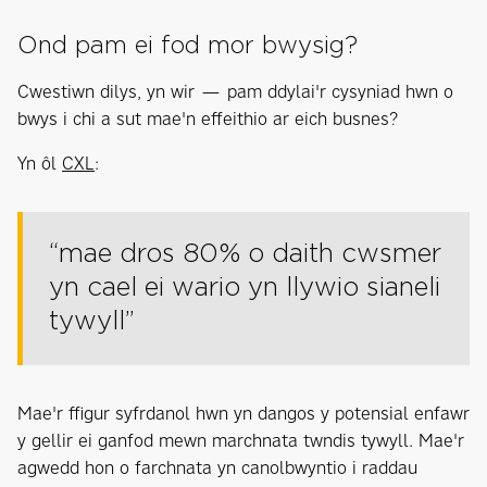
Ond pam ei fod mor bwysig?
Cwestiwn dilys, yn wir — pam ddylai'r cysyniad hwn o
bwys i chi a sut mae'n effeithio ar eich busnes?
Yn ôl
CXL
:
“mae dros 80% o daith cwsmer
yn cael ei wario yn llywio sianeli
tywyll”
Mae'r ffigur syfrdanol hwn yn dangos y potensial enfawr
y gellir ei ganfod mewn marchnata twndis tywyll. Mae'r
agwedd hon o farchnata yn canolbwyntio i raddau