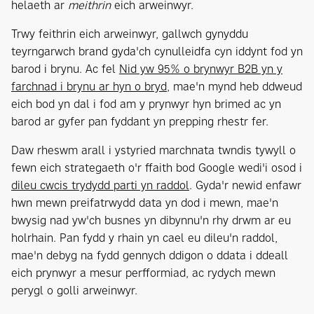
helaeth ar
meithrin
eich arweinwyr.
Trwy feithrin eich arweinwyr, gallwch gynyddu
teyrngarwch brand gyda'ch cynulleidfa cyn iddynt fod yn
barod i brynu. Ac fel
Nid yw 95% o brynwyr B2B yn y
farchnad i brynu ar hyn o bryd
, mae'n mynd heb ddweud
eich bod yn dal i fod am y prynwyr hyn brimed ac yn
barod ar gyfer pan fyddant yn prepping rhestr fer.
Daw rheswm arall i ystyried marchnata twndis tywyll o
fewn eich strategaeth o'r ffaith bod Google wedi'i osod i
dileu cwcis trydydd parti yn raddol
. Gyda'r newid enfawr
hwn mewn preifatrwydd data yn dod i mewn, mae'n
bwysig nad yw'ch busnes yn dibynnu'n rhy drwm ar eu
holrhain. Pan fydd y rhain yn cael eu dileu'n raddol,
mae'n debyg na fydd gennych ddigon o ddata i ddeall
eich prynwyr a mesur perfformiad, ac rydych mewn
perygl o golli arweinwyr.