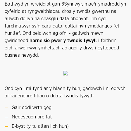
Bathwyd yn wreiddiol gan
6Synnwyr
, mae'r ymadrodd yn
cyfeirio at ryngweithiadau dros y twndis gwerthu na
allwch ddilyn na chasglu data ohonynt. I'm cyd-
farchnatwyr sy'n caru data, gallai hyn ymddangos fel
hunllef. Ond peidiwch ag ofni - gallwch mewn
gwirionedd
harneisio pŵer y twndis tywyll
i feithrin
eich arweinwyr ymhellach ac agor y drws i gyfleoedd
busnes newydd.
Ond cyn i mi fynd ar y blaen fy hun, gadewch i ni edrych
ar rai enghreifftiau o ddata twndis tywyll:
Gair oddi wrth geg
Negeseuon preifat
E-byst (y tu allan i'ch hun)