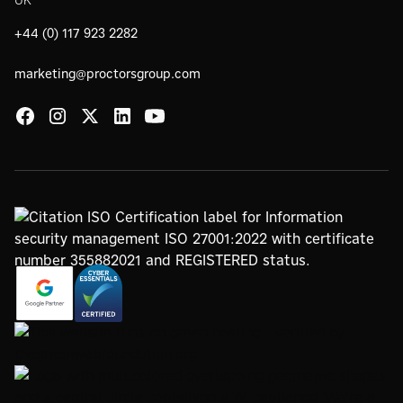
UK
+44 (0) 117 923 2282
marketing@proctorsgroup.com
https://www.google.com/partners/agency?
https://registry.blockmarktech.com/certificates/
id=4147297886
7de8-4267-a5d6-7161a546dd40/
https://www.thegreenwebfoundation.org/green-web-
check/?url=www.proctorsgroup.com