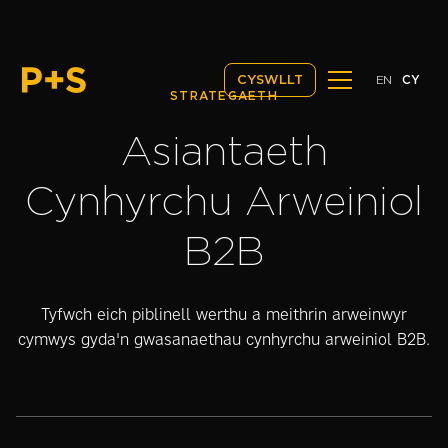
EN
CY
CYSWLLT
STRATEGAETH
Asiantaeth
Cynhyrchu Arweiniol
B2B
Tyfwch eich piblinell werthu a meithrin arweinwyr
cymwys gyda'n gwasanaethau cynhyrchu arweiniol B2B.