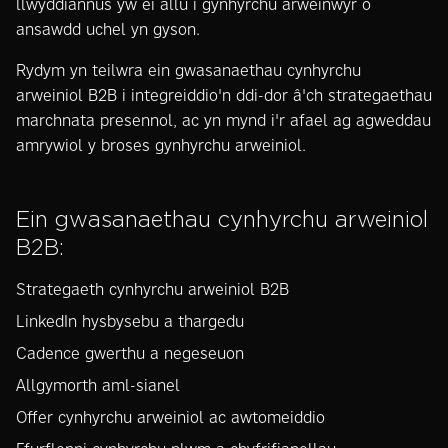
llwyddiannus yw ei allu i gynhyrchu arweinwyr o
ansawdd uchel yn gyson.
Rydym yn teilwra ein gwasanaethau cynhyrchu
arweiniol B2B i integreiddio'n ddi-dor â'ch strategaethau
marchnata presennol, ac yn mynd i'r afael ag agweddau
amrywiol y broses gynhyrchu arweiniol.
Ein gwasanaethau cynhyrchu arweiniol
B2B:
Strategaeth cynhyrchu arweiniol B2B
LinkedIn hysbysebu a thargedu
Cadence gwerthu a negeseuon
Allgymorth aml-sianel
Offer cynhyrchu arweiniol ac awtomeiddio