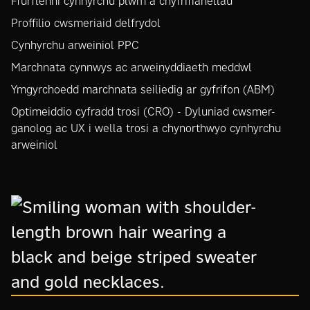
Ffurflenni cynhyrchu plwm a chyfrifianellau
Proffilio cwsmeriaid delfrydol
Cynhyrchu arweiniol PPC
Marchnata cynnwys ac arweinyddiaeth meddwl
Ymgyrchoedd marchnata seiliedig ar gyfrifon (ABM)
Optimeiddio cyfradd trosi (CRO)
- Dyluniad cwsmer-
ganolog ac UX i wella trosi a chynorthwyo cynhyrchu
arweiniol