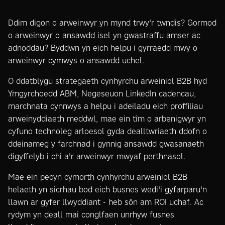
Ddim digon o arweinwyr yn mynd trwy'r twndis? Gormod
o arweinwyr o ansawdd isel yn gwastraffu amser ac
adnoddau? Byddwn yn eich helpu i gyrraedd mwy o
arweinwyr cymwys o ansawdd uchel.
O ddatblygu strategaeth cynhyrchu arweiniol B2B hyd
Ymgyrchoedd ABM
,
Negeseuon LinkedIn
cadencau,
marchnata cynnwys a helpu i adeiladu eich proffiliau
arweinyddiaeth meddwl, mae ein tîm o arbenigwyr yn
cyfuno
technoleg arloesol
gyda dealltwriaeth ddofn o
ddeinameg y farchnad i gynnig ansawdd gwasanaeth
digyffelyb i chi a'r arweinwyr mwyaf perthnasol.
Mae ein pecyn cymorth cynhyrchu arweiniol B2B
helaeth yn sicrhau bod eich busnes wedi'i gyfarparu'n
llawn ar gyfer llwyddiant - heb sôn am ROI uchaf. Ac
rydym yn deall mai conglfaen unrhyw fusnes