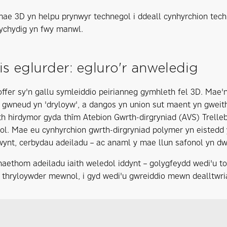
mae 3D yn helpu prynwyr technegol i ddeall cynhyrchion techn
 ychydig yn fwy manwl.
s eglurder: egluro'r anweledig
offer sy'n gallu symleiddio peirianneg gymhleth fel 3D. Mae'n
u gwneud yn 'dryloyw', a dangos yn union sut maent yn gwei
th hirdymor gyda thîm Atebion Gwrth-dirgryniad (AVS) Trelleb
ol. Mae eu cynhyrchion gwrth-dirgryniad polymer yn eistedd 
wynt, cerbydau adeiladu – ac anaml y mae llun safonol yn dw
wnaethom adeiladu iaith weledol iddynt – golygfeydd wedi'u t
a thryloywder mewnol, i gyd wedi'u gwreiddio mewn dealltwr