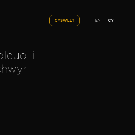
EN
CY
CYSWLLT
leuol i
chwyr