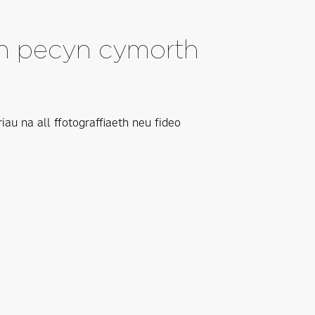
ch pecyn cymorth
au na all ffotograffiaeth neu fideo