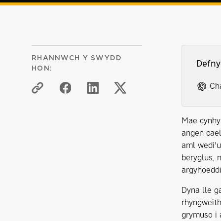
RHANNWCH Y SWYDD
Defny
HON:
Ch
Mae cynhyr
angen cael
aml wedi'u
beryglus, n
argyhoeddi
Dyna lle g
rhyngweith
grymuso i 