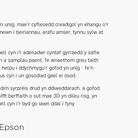
yn unig: mae’r cyfleoedd creadigol yn ehangu o’r
mewn i beiriannau, arafu amser, tynnu sylw at
 cyn i’r adeiladwr cyntaf gyrraedd y safle.
en a samplau paent, fe wnaethom greu taith
 helpu i ddychmygu’r gofod yn unig - fe’n
us cyn i un gosodiad gael ei osod.
 dim syrpréis drud yn ddiweddarach, a gofod
ft berffaith o sut mae 3D yn dileu risg, yn
l cyn i’r byd go iawn ddal i fyny.
 Epson