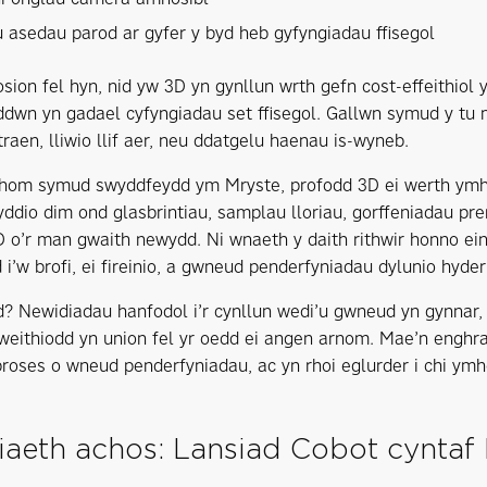
 asedau parod ar gyfer y byd heb gyfyngiadau ffisegol
ion fel hyn, nid yw 3D yn gynllun wrth gefn cost-effeithiol 
yddwn yn gadael cyfyngiadau set ffisegol. Gallwn symud y tu 
raen, lliwio llif aer, neu ddatgelu haenau is-wyneb.
om symud swyddfeydd ym Mryste, profodd 3D ei werth ymhell
ddio dim ond glasbrintiau, samplau lloriau, gorffeniadau pr
 o’r man gwaith newydd. Ni wnaeth y daith rithwir honno ein
 i’w brofi, ei fireinio, a gwneud penderfyniadau dylunio hyder
d? Newidiadau hanfodol i’r cynllun wedi’u gwneud yn gynnar,
 weithiodd yn union fel yr oedd ei angen arnom. Mae’n enghraif
broses o wneud penderfyniadau, ac yn rhoi eglurder i chi ymhel
iaeth achos: Lansiad Cobot cyntaf