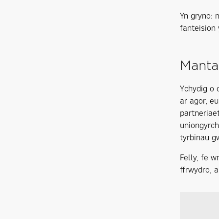
Yn gryno: 
fanteision
Mantai
Ychydig o 
ar agor, e
partneriae
uniongyrch
tyrbinau g
Felly, fe 
ffrwydro, 