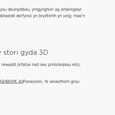
ilysu deunyddiau, ymgynghori ag arbenigwyr
delwedd derfynol yn brydferth yn unig; mae'n
y stori gyda 3D
 newydd (efallai nad oes prototeipiau eto),
UGHBOOK 40
Panasonic, fe wnaethom greu