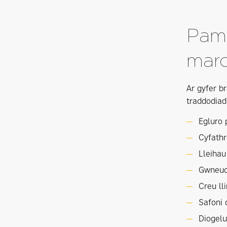
Pam 
marc
Ar gyfer b
traddodiad
Egluro 
Cyfath
Lleihau
Gwneud 
Creu ll
Safoni 
Diogelu