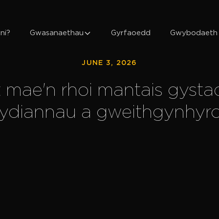
ni?
Gwasanaethau
Gyrfaoedd
Gwybodaeth
JUNE 3, 2026
t mae'n rhoi mantais gystad
ydiannau a gweithgynhyr