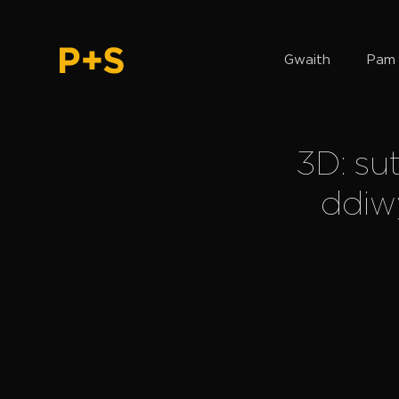
Gwaith
Pam 
3D: su
ddiw