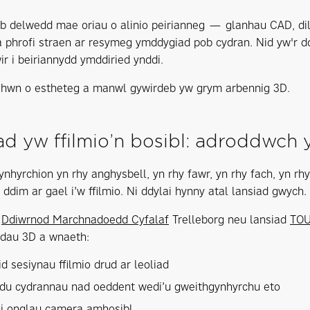
bob delwedd mae oriau o alinio peirianneg — glanhau CAD, d
a phrofi straen ar resymeg ymddygiad pob cydran. Nid yw'r d
ir i beiriannydd ymddiried ynddi.
 hwn o estheteg a manwl gywirdeb yw grym arbennig 3D.
d yw ffilmio’n bosibl: adroddwch 
ynhyrchion yn rhy anghysbell, yn rhy fawr, yn rhy fach, yn rhy
ddim ar gael i’w ffilmio. Ni ddylai hynny atal lansiad gwych.
h
Ddiwrnod Marchnadoedd Cyfalaf
Trelleborg neu lansiad
TO
adau 3D a wnaeth:
 sesiynau ffilmio drud ar leoliad
du cydrannau nad oeddent wedi’u gweithgynhyrchu eto
i onglau camera amhosibl