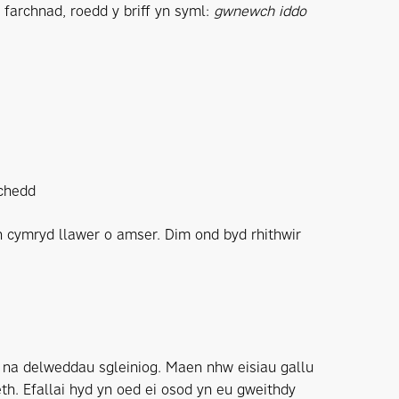
 farchnad, roedd y briff yn syml:
gwnewch iddo
chedd
n cymryd llawer o amser. Dim ond byd rhithwir
 na delweddau sgleiniog. Maen nhw eisiau gallu
th. Efallai hyd yn oed ei osod yn eu gweithdy