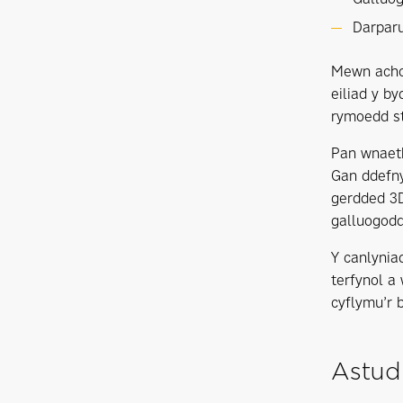
Darparu
Mewn achos
eiliad y b
rymoedd st
Pan wnaeth
Gan ddefny
gerdded 3D
galluogodd
Y canlynia
terfynol a
cyflymu’r 
Astud