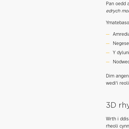
Pan oedd a
edrych mor
Ymatebas
Amredi
Negeseu
Y dylun
Nodwedd
Dim angen 
wedi'i reol
3D rhy
Wrth i ddi
rheoli cyn