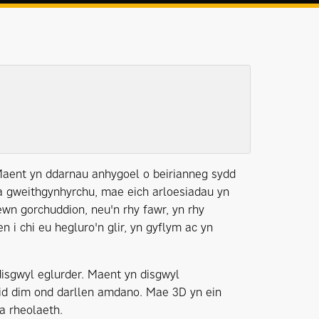
Maent yn ddarnau anhygoel o beirianneg sydd
 a gweithgynhyrchu, mae eich arloesiadau yn
wn gorchuddion, neu'n rhy fawr, yn rhy
n i chi eu hegluro'n glir, yn gyflym ac yn
disgwyl eglurder. Maent yn disgwyl
id dim ond darllen amdano. Mae 3D yn ein
a rheolaeth.