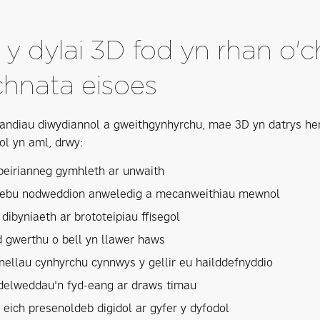
y dylai 3D fod yn rhan o'
hnata eisoes
randiau diwydiannol a gweithgynhyrchu, mae 3D yn datrys heri
ol yn aml, drwy:
peirianneg gymhleth ar unwaith
rebu nodweddion anweledig a mecanweithiau mewnol
 dibyniaeth ar brototeipiau ffisegol
gwerthu o bell yn llawer haws
inellau cynhyrchu cynnwys y gellir eu hailddefnyddio
delweddau'n fyd-eang ar draws timau
 eich presenoldeb digidol ar gyfer y dyfodol