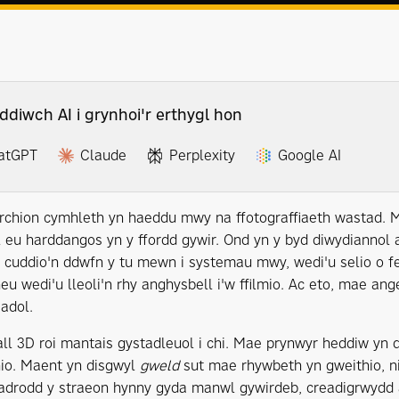
ddiwch AI i grynhoi'r erthygl hon
atGPT
Claude
Perplexity
Google AI
chion cymhleth yn haeddu mwy na ffotograffiaeth wastad. 
 eu harddangos yn y ffordd gywir. Ond yn y byd diwydiannol
 cuddio'n ddwfn y tu mewn i systemau mwy, wedi'u selio o fe
eu wedi'u lleoli'n rhy anghysbell i'w ffilmio. Ac eto, mae ange
adol.
all 3D roi mantais gystadleuol i chi. Mae prynwyr heddiw yn 
io. Maent yn disgwyl
gweld
sut mae rhywbeth yn gweithio, n
adrodd y straeon hynny gyda manwl gywirdeb, creadigrwydd 