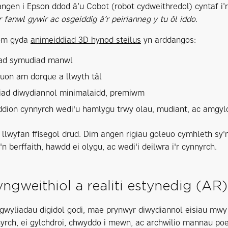
ngen i Epson ddod â’u Cobot (robot cydweithredol) cyntaf i’r
 fanwl gywir ac osgeiddig â’r peirianneg y tu ôl iddo.
om gyda
animeiddiad 3D hynod steilus
yn arddangos:
ad symudiad manwl
on am dorque a llwyth tâl
iad diwydiannol minimalaidd, premiwm
ion cynnyrch wedi'u hamlygu trwy olau, mudiant, ac amgyl
llwyfan ffisegol drud. Dim angen rigiau goleuo cymhleth sy'
i'n berffaith, hawdd ei olygu, ac wedi'i deilwra i'r cynnyrch.
ngweithiol a realiti estynedig (AR)
sgwyliadau digidol godi, mae prynwyr diwydiannol eisiau mwy
nyrch, ei gylchdroi, chwyddo i mewn, ac archwilio mannau poe