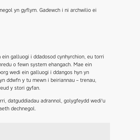
egol yn gyflym. Gadewch i ni archwilio ei
 ein galluogi i ddadosod cynhyrchion, eu torri
thredu o fewn system ehangach. Mae ein
org wedi ein galluogi i ddangos hyn yn
yn ddwfn y tu mewn i beiriannau – trenau,
eud y stori gyfan.
orri, datguddiadau adrannol, golygfeydd wedi'u
iaeth dechnegol.