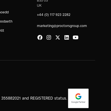
BS5 0S
UK
aoedd
+44 (0) 117 923 2282
bodaeth
marketing@proctorsgroup.com
llt