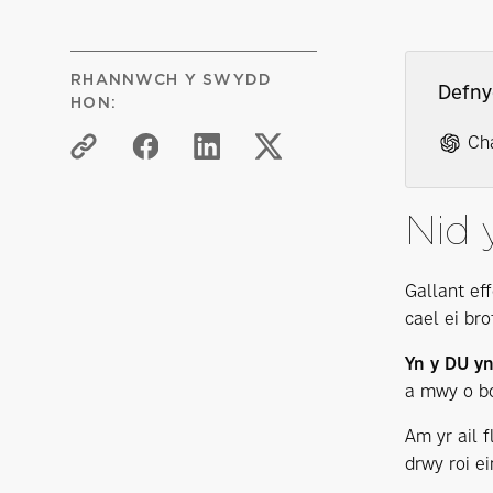
RHANNWCH Y SWYDD
Defny
HON:
Ch
Nid 
Gallant ef
cael ei br
Yn y DU y
a mwy o bo
Am yr ail 
drwy roi e