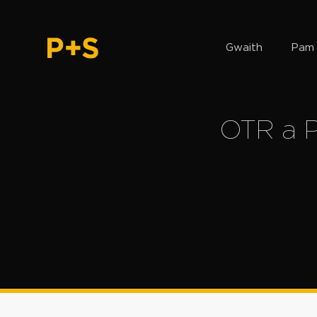
Gwaith
Pam 
OTR a P