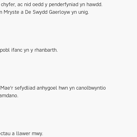
chyfer, ac nid oedd y penderfyniad yn hawdd.
m Mryste a De Swydd Gaerloyw yn unig.
pobl ifanc yn y rhanbarth.
Mae'r sefydliad anhygoel hwn yn canolbwyntio
 amdano.
iectau a llawer mwy.