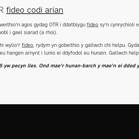
fideo codi arian
TR
eithio'n agos gydag OTR i ddatblygu
fideo
sy'n cynrychioli 
obl i gael siarad (a rhoi).
chi wylio'r
fideo
, rydym yn gobeithio y gallwch chi helpu. Gyda
 eu hangen arnynt i lunio ei ddyfodol eu hunain. Gallwch hel
5 yw pecyn lles. Ond mae'r hunan-barch y mae'n ei ddod 