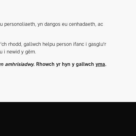
eu personoliaeth, yn dangos eu cenhadaeth, ac
'ch rhodd, gallwch helpu person ifanc i gasglu'r
pu i newid y gêm.
yn amhrisiadwy.
Rhowch yr hyn y gallwch
yma
.