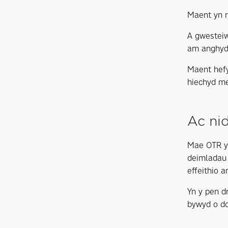
Maent yn 
A gwestei
am anghydr
Maent hef
hiechyd med
Ac nid
Mae OTR yn
deimladau 
effeithio ar
Yn y pen d
bywyd o ddy