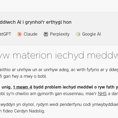
ddiwch AI i grynhoi'r erthygl hon
atGPT
Claude
Perplexity
Google AI
yw materion iechyd medd
feithio ar unrhyw un ar unrhyw adeg, ac wrth fyfyrio ar y ddw
ofi gan fwy a mwy o bobl.
n unig,
1 mewn 4
bydd problem iechyd meddwl o ryw fath yn
bl sy'n chwilio am gymorth gan elusennau, mae'r
NHS
a dar
flwyddyn yn olynol, rydym wedi penderfynu codi ymwybyddiaet
in fideo Cerdyn Nadolig.