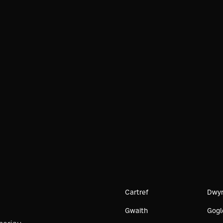
3D: sut mae'n rhoi mantais
gystadleuol i ddiwydiannau
a gweithgynhyrchwyr
Cartref
Dwyr
Gwaith
Gogl