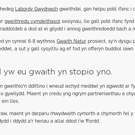
rhedeg
Labordy Gwydnwch
gweithdai, gan helpu pobl ifanc i dd
wr
gweithredu cymdeithasol
sesiynau, lle gall pobl ifanc fy
addoldeb a dod at ei gilydd i annog gweithredoedd bach a m
yd yn cynnal 6-8 wythnos
Gwaith Natur
prosiect, sy'n dysgu 
dwl, a sut y gall cysylltu ag ef fod yn offeryn buddiol iawn 
 yw eu gwaith yn stopio yno.
 gweithio'n ddiflino i wneud iechyd meddwl yn agwedd ar f
o gywilydd. Maent yn credu yng ngrym partneriaethau a chy
 ein lles.
raw, maent yn darparu rhwydwaith cymorth a chymorth fel y g
dd i ddydd a'r heriau a allai ddod i'w ffordd.