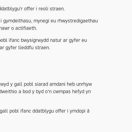
atblygu'r offer i reoli straen.
nd i gymdeithasu, mynegi eu rhwystredigaethau
awr o actifiaeth.
pobl ifanc bwysigrwydd natur ar gyfer eu
ar gyfer lleddfu straen.
ywyd y gall pobl siarad amdani heb unrhyw
dweithio a bod y byd o'n cwmpas hefyd yn
all pobl ifanc ddatblygu offer i ymdopi â