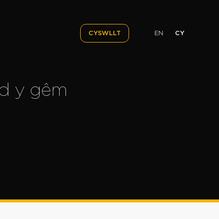
EN
CY
CYSWLLT
id y gêm