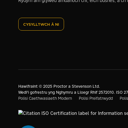
Rydym am glywed amdanoch chi, eich busnes, a'ch 
CYSYLLTWCH Â NI
Hawlfraint © 2025 Proctor a Stevenson Ltd.
Wedi'i gofrestru yng Nghymru a Lloegr Rhif 2572010. ISO 27
Polisi Caethwasiaeth Modern
Polisi Preifatrwydd
Poli