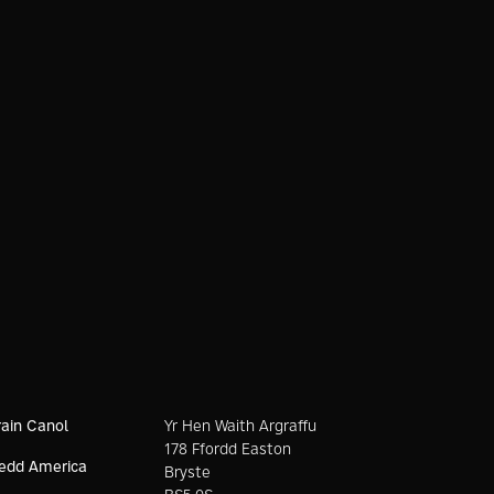
Gwnewch eich prosiect 3D
nesaf yn un o ansawdd
uchel, yn gyflym ac am bris
fforddiadwy
ain Canol
Yr Hen Waith Argraffu
178 Ffordd Easton
edd America
Bryste