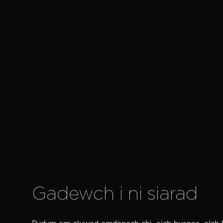
Canllawiau mudiant ar
gyfer eich brand – beth
ydyn nhw ac a ydyn nhw'n
werth chweil?
Gadewch i ni siarad