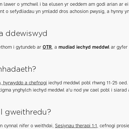
lawer o ymchwil i ba elusen yr oeddem am godi arian ar ei 
t o sefydliadau yn ymladd dros achosion pwysig, a hynny y
 a ddewiswyd
ethom i gytundeb ar
OTR
, a
mudiad iechyd meddwl
ar gyfer 
nhadaeth?
, hyrwyddo a chefnogi
iechyd meddwl pobl rhwng 11-25 oed. 
 stigma ynghylch iechyd meddwl a'u nod yw cael pobl i siarad
ll gweithredu?
 cynnal nifer o weithdai,
Sesiynau therapi 1:1
, cefnogi pros