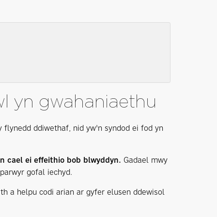
wl yn gwahaniaethu
y flynedd ddiwethaf, nid yw'n syndod ei fod yn
 cael ei effeithio bob blwyddyn.
Gadael
mwy
parwyr gofal iechyd.
h a helpu codi arian ar gyfer elusen ddewisol