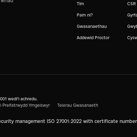
heriau
Tîm
CSR
Pam ni?
Gyrf
Gwasanaethau
Gwy
Addewid Proctor
Cysw
001 wedi'i achredu.
si Preifatrwydd Ymgeiswyr
Telerau Gwasanaeth