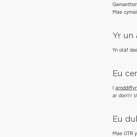
Gwnaethom 
Mae cymain
Yr un
Yn olaf da
Eu ce
I
amddiffyn
ar dorri'r
Eu du
Mae OTR yn