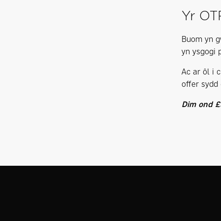
Yr O
Buom yn gw
yn ysgogi p
Ac ar ôl i 
offer sydd
Dim ond £