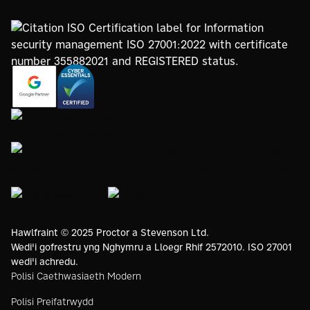
https://www.google.com/partners/agency?
https://registry.blockmarktech.com/certificates/
id=4147297886
7de8-4267-a5d6-7161a546dd40/
https://www.thegreenwebfoundation.org/green-web-
check/?url=www.proctorsgroup.com
https://www.bristolwomeninbusinesscharter.org/
https://livingwage.org.uk
https://www.bcorporation.net/en-
us/
Hawlfraint © 2025 Proctor a Stevenson Ltd.
Wedi'i gofrestru yng Nghymru a Lloegr Rhif 2572010. ISO 27001
wedi'i achredu.
Polisi Caethwasiaeth Modern
Polisi Preifatrwydd