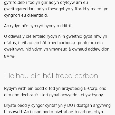
gyfrifoldeb i fod yn glir ac yn dryloyw am eu
gweithgareddau, ac yn foesegol yn y ffordd y maent yn
cynghori eu cleientiaid.
Ac rydyn ni'n cymryd hynny o ddifrif.
O ddewis y cleientiaid rydyn ni'n gweithio gyda nhw yn
ofalus, i leihau ein hôl troed carbon a gofalu am ein
gweithwyr, nid ydym yn ymwneud â gwneud addewidion
gwag.
Lleihau ein hôl troed carbon
Rydym wrth ein bodd o fod yn ardystiedig
B-Corp
, ond
dim ond dechrau'r stori gynaliadwyedd i ni yw hynny.
Bryste oedd y cyngor cyntaf yn y DU i ddatgan argyfwng
hinsawdd. Ac i osod nod o niwtraliaeth carbon erbyn