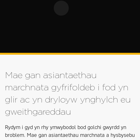
Mae gan asiantaethau
marchnata gyfrifoldeb i fod yn
glir ac yn dryloyw ynghylch eu
gweithgareddau
Rydym i gyd yn rhy ymwybodol bod golchi gwyrdd yn
broblem. Mae gan asiantaethau marchnata a hysbysebu