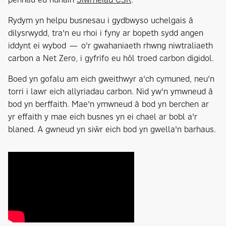
Rydym yn helpu busnesau i gydbwyso uchelgais â
dilysrwydd, tra'n eu rhoi i fyny ar bopeth sydd angen
iddynt ei wybod — o'r gwahaniaeth rhwng niwtraliaeth
carbon a Net Zero, i gyfrifo eu hôl troed carbon digidol.
Boed yn gofalu am eich gweithwyr a'ch cymuned, neu'n
torri i lawr eich allyriadau carbon. Nid yw'n ymwneud â
bod yn berffaith. Mae'n ymwneud â bod yn berchen ar
yr effaith y mae eich busnes yn ei chael ar bobl a'r
blaned. A gwneud yn siŵr eich bod yn gwella'n barhaus.