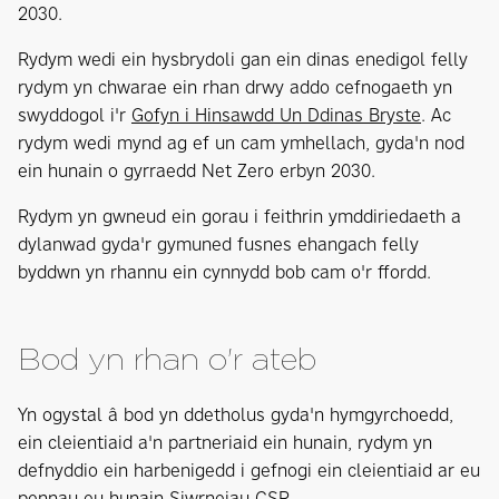
2030.
Rydym wedi ein hysbrydoli gan ein dinas enedigol felly
rydym yn chwarae ein rhan drwy addo cefnogaeth yn
swyddogol i'r
Gofyn i Hinsawdd Un Ddinas Bryste
. Ac
rydym wedi mynd ag ef un cam ymhellach, gyda'n nod
ein hunain o gyrraedd Net Zero erbyn 2030.
Rydym yn gwneud ein gorau i feithrin ymddiriedaeth a
dylanwad gyda'r gymuned fusnes ehangach felly
byddwn yn rhannu ein cynnydd bob cam o'r ffordd.
Bod yn rhan o'r ateb
Yn ogystal â bod yn ddetholus gyda'n hymgyrchoedd,
ein cleientiaid a'n partneriaid ein hunain, rydym yn
defnyddio ein harbenigedd i gefnogi ein cleientiaid ar eu
pennau eu hunain
Siwrneiau CSR
.