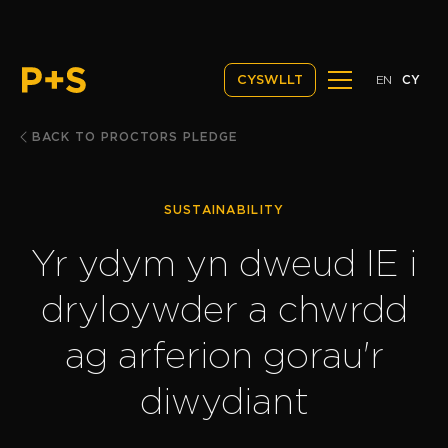
EN
CY
CYSWLLT
BACK TO PROCTORS PLEDGE
SUSTAINABILITY
Yr ydym yn dweud IE i
dryloywder a chwrdd
ag arferion gorau'r
diwydiant