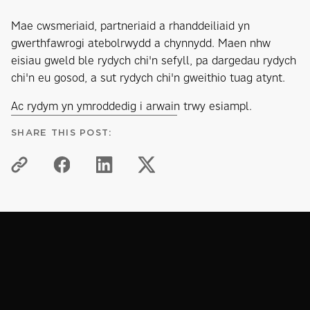
Mae cwsmeriaid, partneriaid a rhanddeiliaid yn
gwerthfawrogi atebolrwydd a chynnydd. Maen nhw
eisiau gweld ble rydych chi'n sefyll, pa dargedau rydych
chi'n eu gosod, a sut rydych chi'n gweithio tuag atynt.
Ac rydym yn ymroddedig i arwain trwy esiampl.
SHARE THIS POST:
PROCTORS PLEDGE